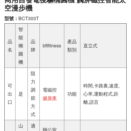
空漫步機
型號：
BCT303T
智
能
品
品
產品
橢
bftfitness
直立式
名
牌
類別
圓
機
阻
力
可
時間,卡路裏,速度,
調
電磁控
出
是
功能
心率,運動程式,距
節
健身車
口
離,語言
方
式
山
適
辦公室,