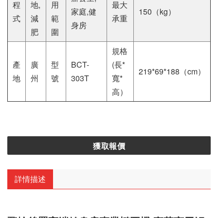
程
地,
用
最大
家庭,健
150（kg）
式
減
範
承重
身房
肥
圍
規格
產
廣
型
BCT-
(長*
219*69*188（cm）
地
州
號
303T
寬*
高）
獲取報價
詳情描述