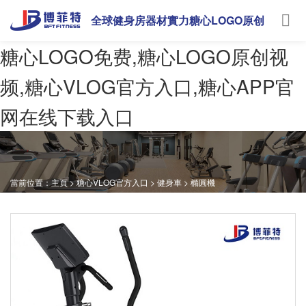
全球健身房器材實力糖心LOGO原创
视频
糖心LOGO免费,糖心LOGO原创视
频,糖心VLOG官方入口,糖心APP官
网在线下载入口
當前位置：
主頁
>
糖心VLOG官方入口
>
健身車
>
橢圓機