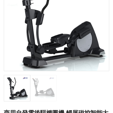
商用自發電後驅橢圓機 觸屏磁控智能太