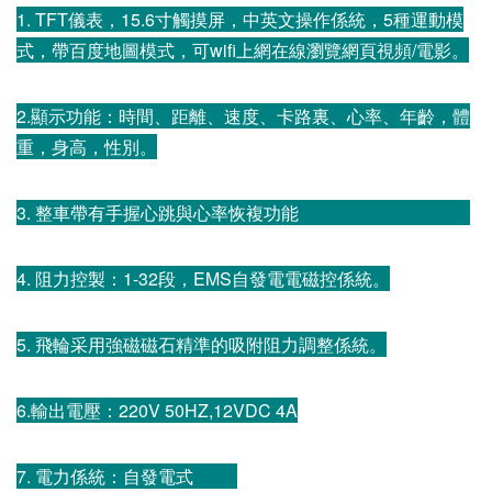
1. TFT儀表，15.6寸觸摸屏，中英文操作係統，5種運動模
式，帶百度地圖模式，可wifi上網在線瀏覽網頁視頻/電影。
2.顯示功能：時間、距離、速度、卡路裏、心率、年齡，體
重，身高，性別。
3. 整車帶有手握心跳與心率恢複功能
4. 阻力控製：1-32段，EMS自發電電磁控係統。
5. 飛輪采用強磁磁石精準的吸附阻力調整係統。
6.輸出電壓：220V 50HZ,12VDC 4A
7. 電力係統：自發電式