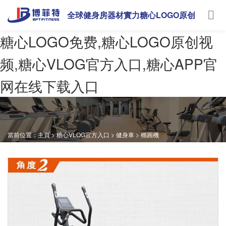
全球健身房器材實力糖心LOGO原创
视频
糖心LOGO免费,糖心LOGO原创视
频,糖心VLOG官方入口,糖心APP官
网在线下载入口
當前位置：
主頁
>
糖心VLOG官方入口
>
健身車
>
橢圓機