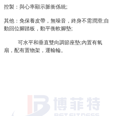
係統：EMS自行車的自發電係統，無摩擦、低
噪音;
飛輪：高功率磁控飛輪獲得足夠的張力轉矩和
一致性；
抗性：16步的張力控製係統；
控製：與心率顯示脈衝係統;
其他：免保養皮帶，無噪音，終身不需潤滑;自
動回位腳踏板，動平衡軟腳墊;
可水平和垂直雙向調節座墊;內置有氧
扇，配有置物架，運輸輪。