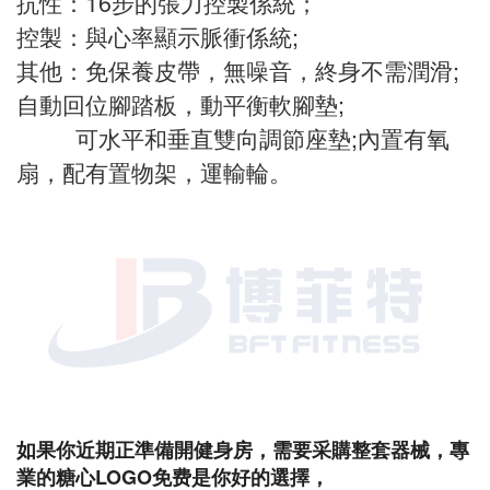
示，“速度”，“時間”，“距離”，
“卡路裏”，“脈衝”與“功率控製”，“心速率
控製”和“恢複”功能；
係統：EMS自行車的自發電係統，無摩擦、
低噪音;
飛輪：高功率磁控飛輪獲得足夠的張力轉矩
和一致性；
抗性：16步的張力控製係統；
控製：與心率顯示脈衝係統;
其他：免保養皮帶，無噪音，終身不需潤滑;
自動回位腳踏板，動平衡軟腳墊;
可水平和垂直雙向調節座墊;內置有氧
扇，配有置物架，運輸輪。