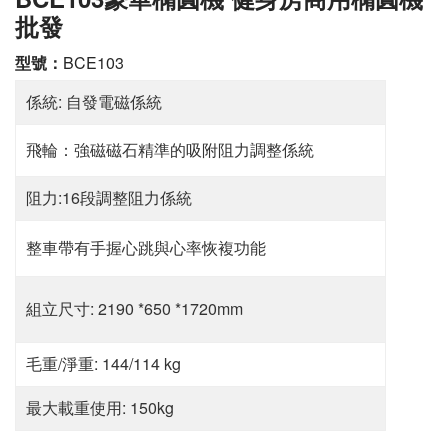
批發
型號：
BCE103
係統: 自發電磁係統
飛輪：強磁磁石精準的吸附阻力調整係統
阻力:16段調整阻力係統
整車帶有手握心跳與心率恢複功能
組立尺寸: 2190 *650 *1720mm
毛重/淨重: 144/114 kg
最大載重使用: 150kg