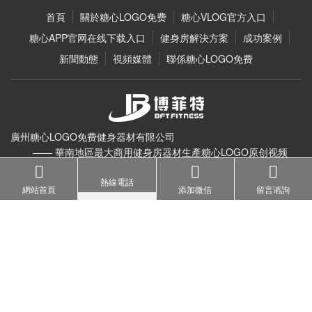
BCE603健身房橢圓機有氧器材專業橢圓機健身車廠
BCE203 豪華橢圓機 品牌健身器材糖心LOGO原创视频批發
商用自發電後驅橢圓機 觸屏磁控智能太空漫步機
BLE103商用橢圓機 豪華橢圓機糖心LOGO原创视频批發價格
BLE-403商用橢圓機 健身房智能電磁控橢圓機糖心LOGO原创视频批
BCE-409 豪華商用橢圓機
BCE803商用橢圓機糖心LOGO原创视频批發沙灘跑多步幅跨距可調
首頁
關於糖心LOGO免费
糖心VLOG官方入口
熱線電話
網站首頁
添加微信
留言谘詢
糖心APP官网在线下载入口
健身房解決方案
成功案例
新聞動態
視頻媒體
聯係糖心LOGO免费
廣州糖心LOGO免费健身器材有限公司