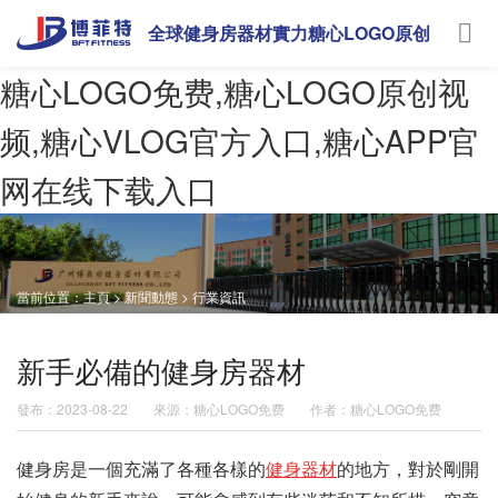
全球健身房器材實力糖心LOGO原创
视频
糖心LOGO免费,糖心LOGO原创视
频,糖心VLOG官方入口,糖心APP官
网在线下载入口
當前位置：
主頁
>
新聞動態
>
行業資訊
新手必備的健身房器材
發布：2023-08-22
來源：糖心LOGO免费
作者：糖心LOGO免费
健身房是一個充滿了各種各樣的
健身器材
的地方，對於剛開