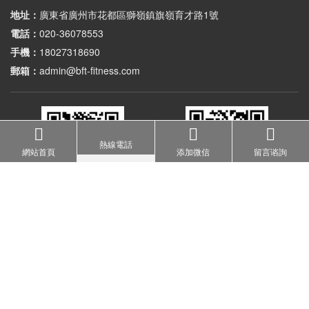
地址：
廣東省廣州市花都區獅嶺鎮旗嶺育才路1號
電話：
020-36078553
手機：
18027318690
郵箱：
admin@bft-fitness.com
熱線電話
網站首頁
添加微信
留言谘詢
加微信了解健身房器材
掃一掃進入品牌公眾號
Copyright © 2025 廣州糖心LOGO免费健身器材有限公司
網站地圖
備案號：
粵ICP備15009479號
網站地圖