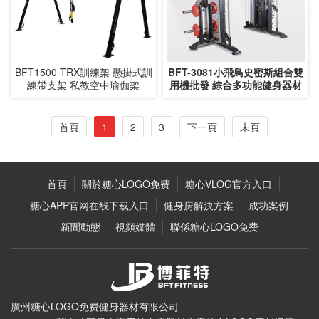
BFT1500 TRX訓練架 懸掛式訓
BFT-3081小飛鳥史密斯組合雙
練帶支架 私教空中瑜伽架
用機批發 綜合多功能健身器材
首頁
1
2
3
下一頁
末頁
首頁
關於糖心LOGO免费
糖心VLOG官方入口
糖心APP官网在线下载入口
健身房解決方案
成功案例
新聞動態
視頻媒體
聯係糖心LOGO免费
廣州糖心LOGO免费健身器材有限公司