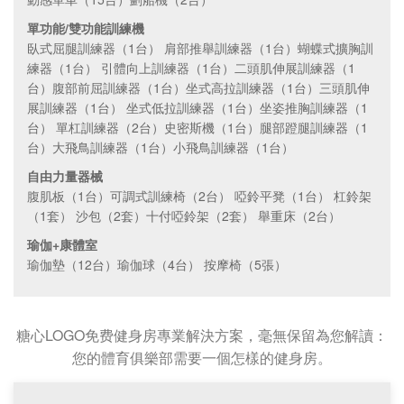
單功能/雙功能訓練機
臥式屈腿訓練器（1台） 肩部推舉訓練器（1台）蝴蝶式擴胸訓
練器（1台） 引體向上訓練器（1台）二頭肌伸展訓練器（1
台）腹部前屈訓練器（1台）坐式高拉訓練器（1台）三頭肌伸
展訓練器（1台） 坐式低拉訓練器（1台）坐姿推胸訓練器（1
台） 單杠訓練器（2台）史密斯機（1台）腿部蹬腿訓練器（1
台）大飛鳥訓練器（1台）小飛鳥訓練器（1台）
自由力量器械
腹肌板（1台）可調式訓練椅（2台） 啞鈴平凳（1台） 杠鈴架
（1套） 沙包（2套）十付啞鈴架（2套） 舉重床（2台）
瑜伽+康體室
瑜伽墊（12台）瑜伽球（4台） 按摩椅（5張）
糖心LOGO免费健身房專業解決方案，毫無保留為您解讀：
您的體育俱樂部需要一個怎樣的健身房。