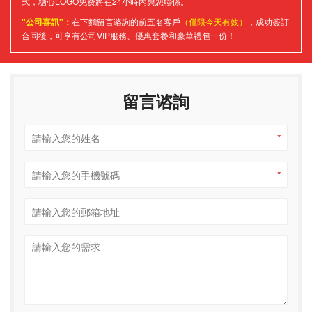
溫馨提示
歡迎來廠考察
了解更多健身房定製、健身器材功能或報價，請留下您的需求和聯係方
式，糖心LOGO免费將在24小時內與您聯係。
"公司喜訊"：
在下麵留言谘詢的前五名客戶
（僅限今天有效）
，成功簽訂
合同後，可享有公司VIP服務、優惠套餐和豪華禮包一份！
留言谘詢
*
*