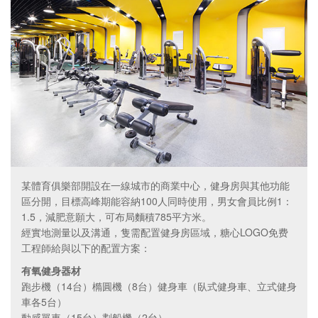
某體育俱樂部開設在一線城市的商業中心，健身房與其他功能
區分開，目標高峰期能容納100人同時使用，男女會員比例1：
1.5，減肥意願大，可布局麵積785平方米。
經實地測量以及溝通，隻需配置健身房區域，糖心LOGO免费
工程師給與以下的配置方案：
有氧健身器材
跑步機（14台）橢圓機（8台）健身車（臥式健身車、立式健身
車各5台）
動感單車（15台）劃船機（2台）