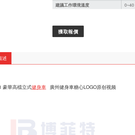
建議工作環境溫度
0~4
獲取報價
描述
01 豪華高檔立式
健身車
廣州健身車糖心LOGO原创视频