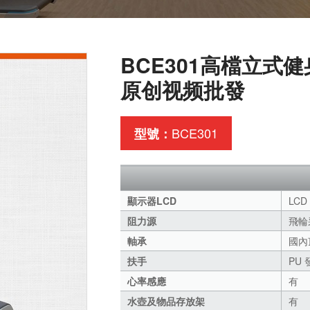
BCE301高檔立式
原创视频批發
BCE301
型號：
顯示器LCD
LCD
阻力源
飛輪
軸承
國內
扶手
PU
心率感應
有
水壺及物品存放架
有