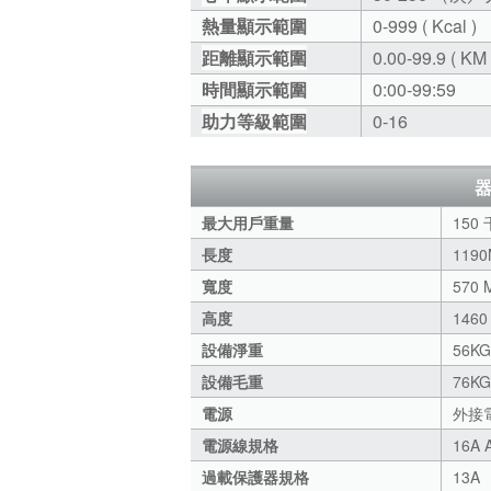
熱量顯示範圍
0-999 ( Kcal )
距離顯示範圍
0.00-99.9 ( KM
時間顯示範圍
0:00-99:59
助力等級範圍
0-16
最大用戶重量
150
長度
119
寬度
570
高度
146
設備淨重
56KG
設備毛重
76KG
電源
外接電源
電源線規格
16A 
過載保護器規格
13A