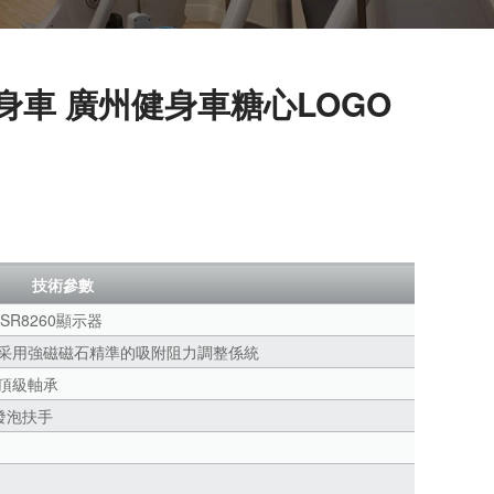
健身車 廣州健身車糖心LOGO
技術參數
 SR8260顯示器
采用強磁磁石精準的吸附阻力調整係統
頂級軸承
 發泡扶手