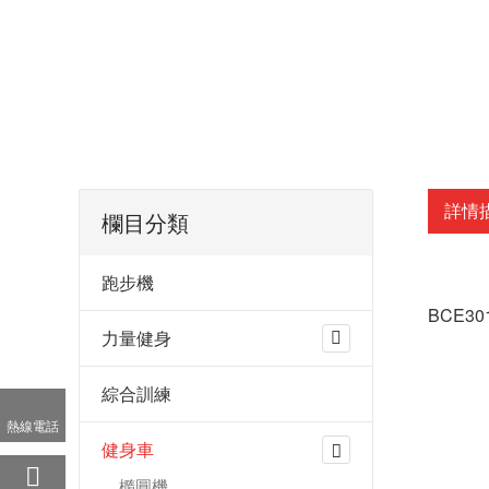
詳情
欄目分類
跑步機
BCE3
力量健身
綜合訓練
熱線電話
健身車
橢圓機