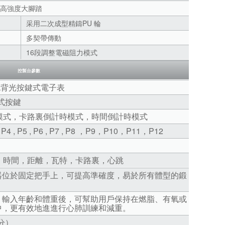
S 高強度大腳踏
采用二次成型精鑄PU 輪
多契帶傳動
16段調整電磁阻力模式
控製台參數
藍色背光按鍵式電子表
壓式按鍵
模式，卡路裏倒計時模式，時間倒計時模式
 , P4 , P5 , P6 , P7 , P8 ，P9，P10，P11，P12
，時間，距離，瓦特，卡路裏，心跳
器位於固定把手上，可提高準確度，易於所有體型的鍛
，輸入年齡和體重後，可幫助用戶保持在燃脂、有氧或
中，更有效地進進行心肺訓練和減重。
／分）