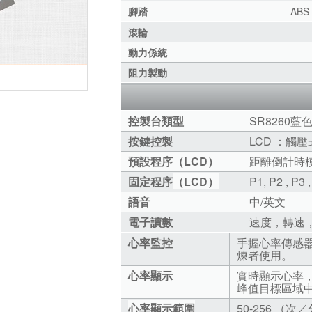
腳踏
AB
滾輪
動力係統
阻力製動
控製台類型
SR8260
按鍵控製
LCD ：觸
預設程序（LCD）
距離倒計時
固定程序
（LCD）
P1, P2 , P3
語音
中/英文
電子讀數
速度，轉速
心率監控
手握心率傳感
煉者使用。
心率顯示
實時顯示心率
峰值目標區域
心率顯示範圍
50-256 （次