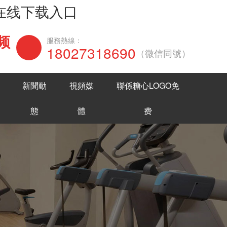
网在线下载入口
频
在線谘詢
服務熱線：
18027318690
（微信同號）
新聞動
視頻媒
聯係糖心LOGO免
態
體
费