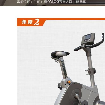
當前位置：
主頁
>
糖心VLOG官方入口
>
健身車