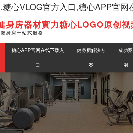
频,糖心VLOG官方入口,糖心APP官
健身房器材實力糖心LOGO原创视
English
準健身房一站式服務
糖心APP官网在线下载入
健身房解決方
成功案
口
案
例