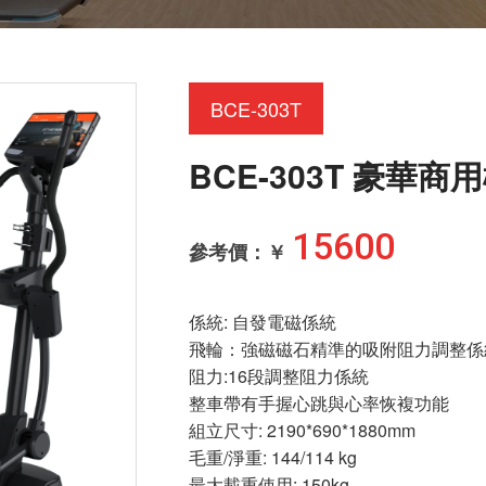
BCE-303T
BCE-303T 豪華商
15600
參考價：￥
係統: 自發電磁係統
飛輪：強磁磁石精準的吸附阻力調整
阻力:16段調整阻力係統
整車帶有手握心跳與心率恢複功能
組立尺寸: 2190*690*1880mm
毛重/淨重: 144/114 kg
最大載重使用: 150kg