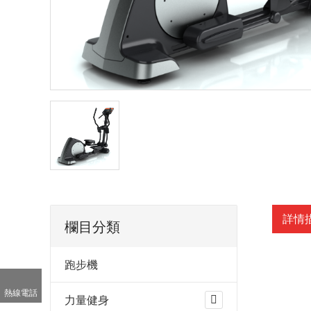
詳情
欄目分類
跑步機
熱線電話
力量健身