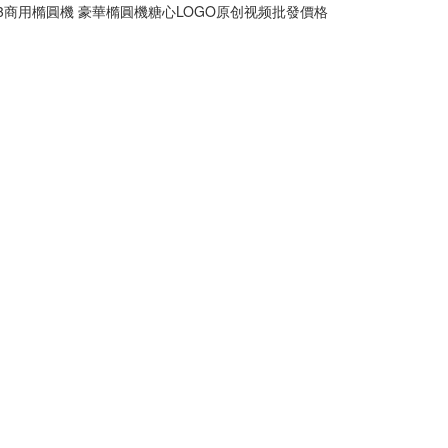
103商用橢圓機 豪華橢圓機糖心LOGO原创视频批發價格