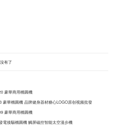
：沒有了
520 豪華商用橢圓機
203 豪華橢圓機 品牌健身器材糖心LOGO原创视频批發
409 豪華商用橢圓機
發電後驅橢圓機 觸屏磁控智能太空漫步機