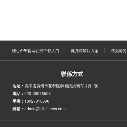
口
糖心APP官网在线下载入口
健身房解決方案
成功案例
聯係方式
地址：
廣東省廣州市花都區獅嶺鎮旗嶺育才路1號
電話：
020-36078553
手機：
18027318690
郵箱：
admin@bft-fitness.com