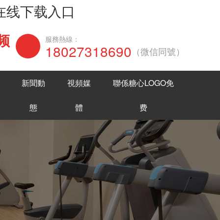
网在线下载入口
频
在線谘詢
服務熱線：
18027318690
（微信同號）
新聞動
視頻媒
聯係糖心LOGO免
態
體
费