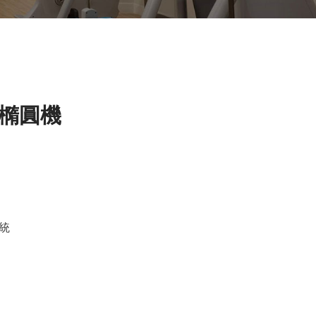
用橢圓機
係統