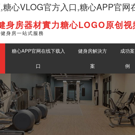
频,糖心VLOG官方入口,糖心APP官
健身房器材實力糖心LOGO原创视
English
準健身房一站式服務
糖心APP官网在线下载入
健身房解決方
成功案
口
案
例