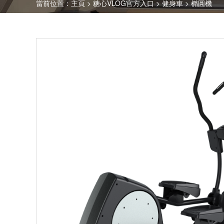
當前位置：
主頁
>
糖心VLOG官方入口
>
健身車
>
橢圓機