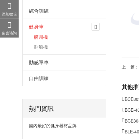
綜合訓練
添加微信
健身車
留言谘詢
橢圓機
劃船機
動感單車
上一篇：
自由訓練
其他推
BCE
熱門資訊
BCE
BCE
國內最好的健身器材品牌
BLE