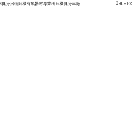
603健身房橢圓機有氧器材專業橢圓機健身車廠
BLE