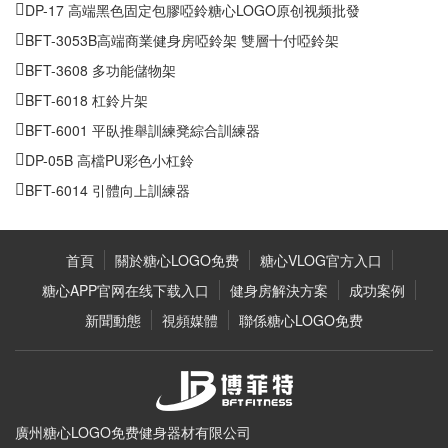
DP-17 高端黑色固定包膠啞鈴糖心LOGO原创视频批發
BFT-3053B高端商業健身房啞鈴架 雙層十付啞鈴架
BFT-3608 多功能儲物架
BFT-6018 杠鈴片架
BFT-6001 平臥推舉訓練凳綜合訓練器
DP-05B 高檔PU彩色小杠鈴
BFT-6014 引體向上訓練器
首頁
關於糖心LOGO免费
糖心VLOG官方入口
糖心APP官网在线下载入口
健身房解決方案
成功案例
新聞動態
視頻媒體
聯係糖心LOGO免费
廣州糖心LOGO免费健身器材有限公司