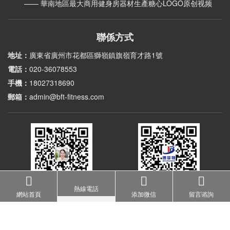
—— 華南地區最大商用健身房器材生產糖心LOGO原创视频
聯係方式
地址：
廣東省廣州市花都區獅嶺鎮旗嶺育才路1號
電話：
020-36078553
手機：
18027318690
郵箱：
admin@bft-fitness.com
熱線電話
加微信了解健身房器材
掃一掃進入品牌公眾號
網站首頁
添加微信
留言谘詢
Copyright © 廣州糖心LOGO免费健身器材有限公司