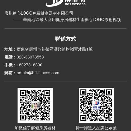
廣州糖心LOGO免费健身器材有限公司
—— 華南地區最大商用健身房器材生產糖心LOGO原创视频
聯係方式
地址：
廣東省廣州市花都區獅嶺鎮旗嶺育才路1號
電話：
020-36078553
手機：
18027318690
郵箱：
admin@bft-fitness.com
加微信了解健身房器材
掃一掃進入品牌公眾號