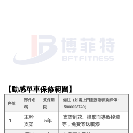
【動感單車保修範圍】
部件名
質保期
備注（如需上門服務聯係劉師傅：
序號
稱
限
15800028740）
主幹
支架刮花、撞擊而導致掉漆
1
5年
支架
等，免費寄送噴漆