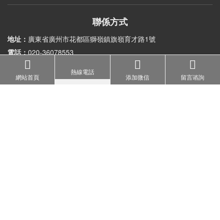
聯係方式
地址：
廣東省廣州市花都區獅嶺鎮旗嶺育才路1號
電話：
020-36078553
手機：
18027318690
熱線電話
網站首頁
添加微信
留言谘詢
郵箱：
admin@bft-fitness.com
加微信了解健身房器材
掃一掃進入品牌公眾號
Copyright © 廣州糖心LOGO免费健身器材有限公司
網站地圖
備案號：
粵ICP備15009479號