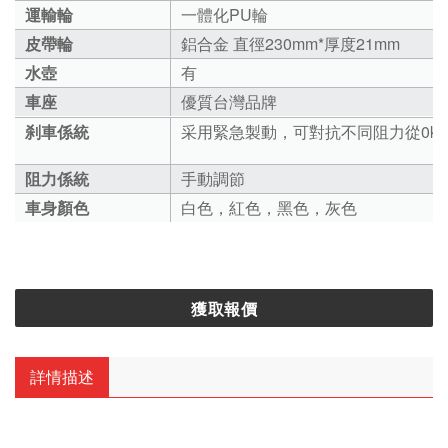
運輸輪
一體化PU輪
皮帶輪
鋁合金 直徑230mm*厚度21mm
水壺
有
車座
優質台灣
品牌
刹車係統
采用緊急製動，可對抗不同阻力從0kg
阻力係統
手動調節
車身顏色
白色，紅色，黑色，灰色
獲取報價
詳情描述