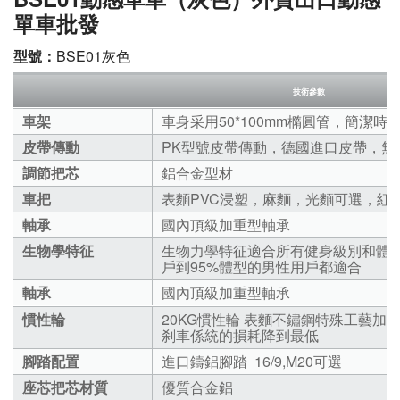
單車批發
型號：
BSE01灰色
技術參數
車架
車身采用50*100mm橢圓管，簡潔
皮帶傳動
PK型號皮帶傳動，德國進口皮帶，
調節把芯
鋁合金型材
車把
表麵PVC浸塑，麻麵，光麵可選，
軸承
國內頂級加重型軸承
生物學特征
生物力學特征適合所有健身級別和體型
戶到95%體型的男性用戶都適合
軸承
國內頂級加重型軸承
慣性輪
20KG慣性輪 表麵不鏽鋼特殊工藝
刹車係統的損耗降到最低
腳踏配置
進口鑄鋁腳踏 16/9,M20可選
座芯把芯材質
優質合金鋁