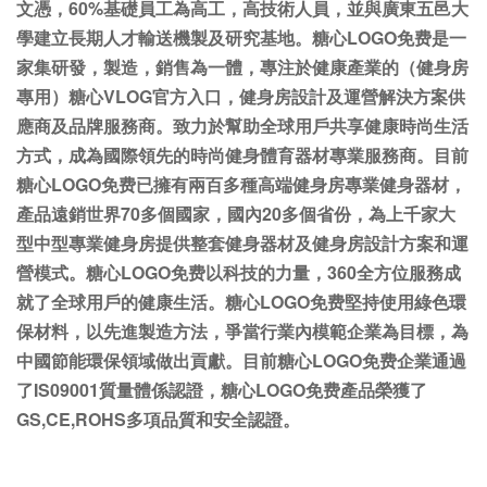
文憑，60%基礎員工為高工，高技術人員，並與廣東五邑大
學建立長期人才輸送機製及研究基地。糖心LOGO免费是一
家集研發，製造，銷售為一體，專注於健康產業的（健身房
專用）糖心VLOG官方入口，健身房設計及運營解決方案供
應商及品牌服務商。致力於幫助全球用戶共享健康時尚生活
方式，成為國際領先的時尚健身體育器材專業服務商。目前
糖心LOGO免费已擁有兩百多種高端健身房專業健身器材，
產品遠銷世界70多個國家，國內20多個省份，
為上千家大
型中型專業健身房提供整套健身器材及健身房設計方案和運
營模式。糖心LOGO免费以科技的力量，360全方位服務成
就了全球用戶的健康生活。糖心LOGO免费堅持使用綠色環
保材料，以先進製造方法，爭當行業內模範企業為目標，為
中國節能環保領域做出貢獻。目前糖心LOGO免费企業通過
了IS09001質量體係認證，糖心LOGO免费產品榮獲了
GS,CE,ROHS多項品質和安全認證。