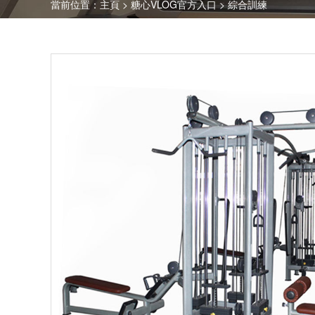
當前位置：
主頁
>
糖心VLOG官方入口
>
綜合訓練