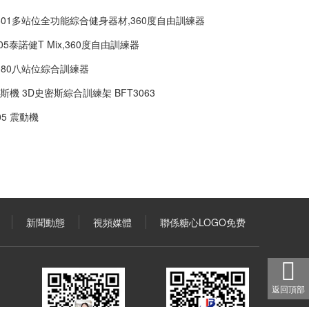
3601多站位全功能綜合健身器材,360度自由訓練器
605泰諾健T Mix,360度自由訓練器
2080八站位綜合訓練器
斯機 3D史密斯綜合訓練架 BFT3063
05 震動機
新聞動態
視頻媒體
聯係糖心LOGO免费
返回頂部