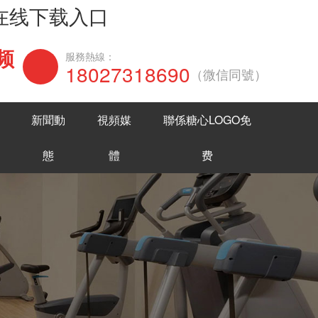
网在线下载入口
频
在線谘詢
服務熱線：
18027318690
（微信同號）
新聞動
視頻媒
聯係糖心LOGO免
態
體
费