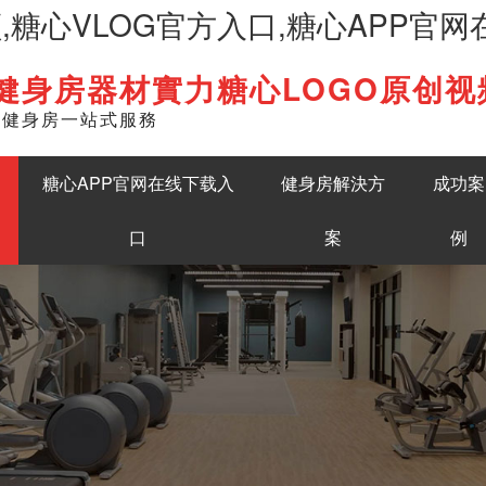
频,糖心VLOG官方入口,糖心APP官
健身房器材實力糖心LOGO原创视
English
準健身房一站式服務
糖心APP官网在线下载入
健身房解決方
成功案
口
案
例