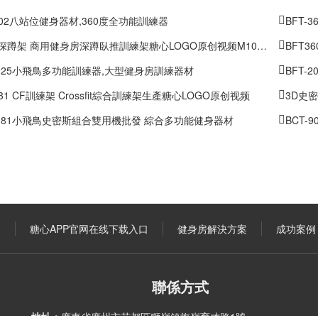
602八站位健身器材,360度全功能訓練器
BFT-
深蹲架 商用健身房深蹲臥推訓練架糖心LOGO原创视频M1033
BFT3
-3025小飛鳥多功能訓練器,大型健身房訓練器材
BFT-
031 CF訓練架 Crossfit綜合訓練架生產糖心LOGO原创视频
3D史密
-3081小飛鳥史密斯組合雙用機批發 綜合多功能健身器材
BCT-9
口
糖心APP官网在线下载入口
健身房解決方案
成功案例
聯係方式
地址：
廣東省廣州市花都區獅嶺鎮旗嶺育才路1號