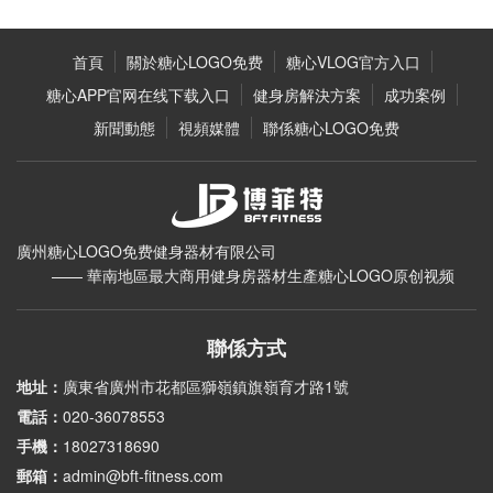
首頁
關於糖心LOGO免费
糖心VLOG官方入口
糖心APP官网在线下载入口
健身房解決方案
成功案例
新聞動態
視頻媒體
聯係糖心LOGO免费
廣州糖心LOGO免费健身器材有限公司
—— 華南地區最大商用健身房器材生產糖心LOGO原创视频
聯係方式
地址：
廣東省廣州市花都區獅嶺鎮旗嶺育才路1號
電話：
020-36078553
手機：
18027318690
郵箱：
admin@bft-fitness.com