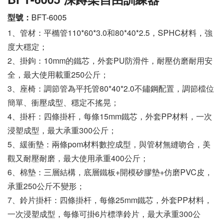
型號：
BFT-6005
1、管材：平橢管110*60*3.0和80*40*2.5，SPHC材料，強
度大穩定；
2、掛鉤：10mm的鐵芯，外套PU防滑件，耐壓仿磨耐用安
全，最大使用載重250公斤；
3、座椅：調節管為平托管80*40*2.0不鏽鋼配置，調節檔位
簡單、衝壓成型、穩定不搖晃；
4、掛杆：四條掛杆，每條15mm鐵芯，外套PP材料，一次
浸塑成型，最大承重300公斤；
5、緩衝墊：兩條pom材料數控成型，與管材無縫吻合，美
觀又耐壓耐磨，最大使用承重400公斤；
6、棉墊：三層結構，底層鐵板+開模矽膠墊+仿磨PVC皮，
承重250公斤不變形；
7、鈴片掛杆：四條掛杆，每條25mm鐵芯，外套PP材料，
一次浸塑成型，每條可掛6片標準鈴片，最大承重300公