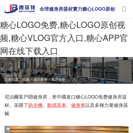
全球健身房器材實力糖心LOGO原创
视频
糖心LOGO免费,糖心LOGO原创视
频,糖心VLOG官方入口,糖心APP官
网在线下载入口
當前位置：
主頁
>
成功案例
>
客戶合影
尼泊爾客戶開健身房，來中國進口糖心LOGO免费健身房器
材。采購了
跑步機
、
動感單車
、
健身車
以及多種力量健身器
械