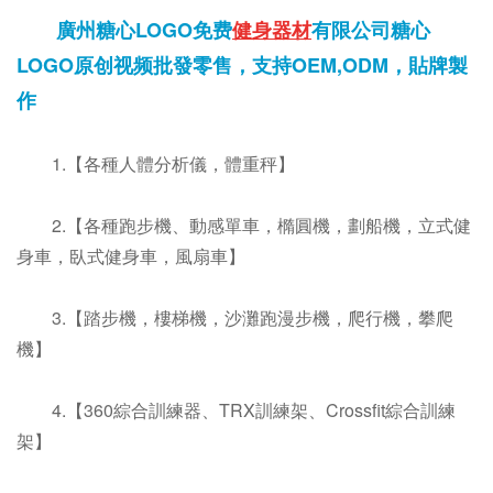
廣州糖心LOGO免费
健身器材
有限公司糖心
LOGO原创视频批發零售，支持OEM,ODM，貼牌製
作
1.【各種人體分析儀，體重秤】
2.【各種跑步機、動感單車，橢圓機，劃船機，立式健
身車，臥式健身車，風扇車】
3.【踏步機，樓梯機，沙灘跑漫步機，爬行機，攀爬
機】
4.【360綜合訓練器、TRX訓練架、Crossfit綜合訓練
架】