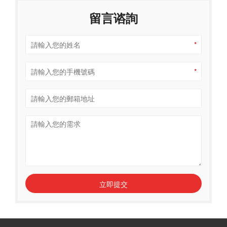
留言谘詢
*
*
立即提交