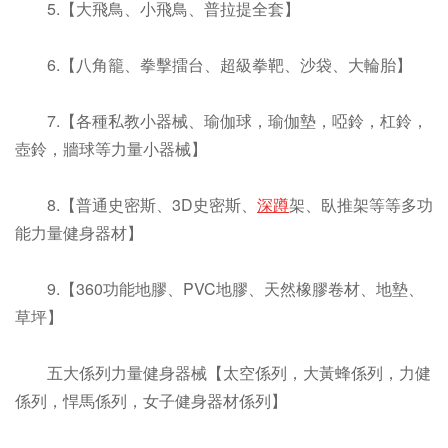
5.【大飛鳥、小飛鳥、普拉提全套】
6.【八角籠、拳擊擂台、超級拳靶、沙袋、大輪胎】
7.【各種私教小器械、瑜伽球，瑜伽墊，啞鈴，杠鈴，
壺鈴，牆球等力量小器械】
8.【普通史密斯、3D史密斯、
深蹲
架、臥推架等等多功
能力量健身器材】
9.【360功能地膠、PVC地膠、天然橡膠卷材、地墊、
草坪】
五大係列力量健身器械【太空係列，大黃蜂係列，力健
係列，悍馬係列，女子健身器材係列】