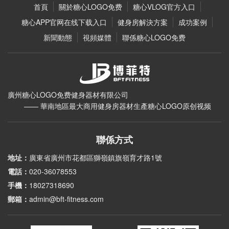
首頁
關於糖心LOGO免费
糖心VLOG官方入口
糖心APP官网在线下载入口
健身房解決方案
成功案例
新聞動態
視頻媒體
聯係糖心LOGO免费
廣州糖心LOGO免费健身器材有限公司
—— 華南地區最大商用健身房器材生產糖心LOGO原创视频
聯係方式
地址：
廣東省廣州市花都區獅嶺鎮旗嶺育才路1號
電話：
020-36078553
手機：
18027318690
郵箱：
admin@bft-fitness.com