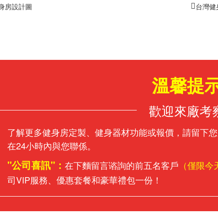
身房設計圖
台灣健
溫馨提
歡迎來廠考
了解更多健身房定製、健身器材功能或報價，請留下您
在24小時內與您聯係。
"公司喜訊"：
在下麵留言谘詢的前五名客戶
（僅限今
司VIP服務、優惠套餐和豪華禮包一份！