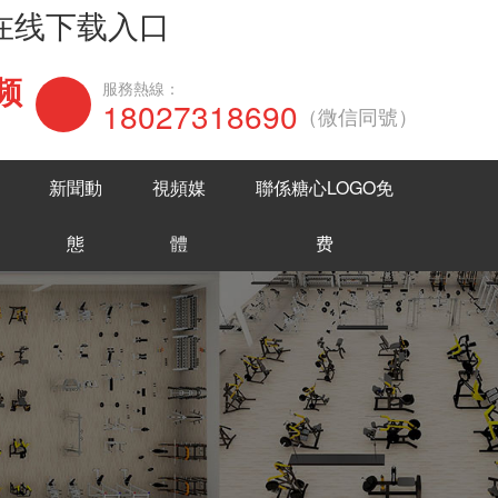
网在线下载入口
频
在線谘詢
服務熱線：
18027318690
（微信同號）
新聞動
視頻媒
聯係糖心LOGO免
態
體
费