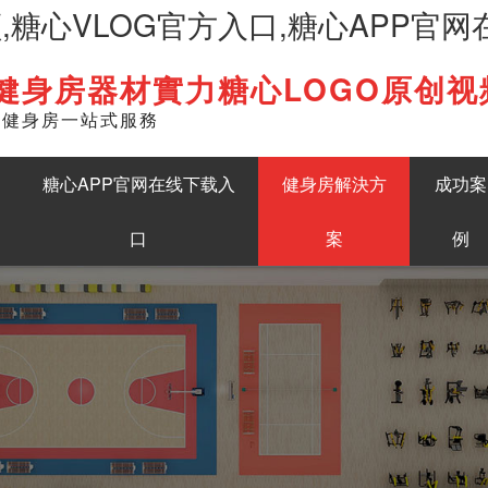
频,糖心VLOG官方入口,糖心APP官
健身房器材實力糖心LOGO原创视
English
準健身房一站式服務
糖心APP官网在线下载入
健身房解決方
成功案
口
案
例