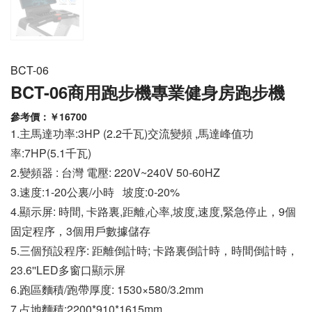
BCT-06
BCT-06商用跑步機專業健身房跑步機
參考價：￥
16700
1.主馬達功率:3HP (2.2千瓦)交流變頻 ,馬達峰值功
率:7HP(5.1千瓦)
2.變頻器 : 台灣 電壓: 220V~240V 50-60HZ
3.速度:1-20公裏/小時 坡度:0-20%
4.顯示屏: 時間, 卡路裏,距離,心率,坡度,速度,緊急停止，9個
固定程序，3個用戶數據儲存
5.三個預設程序: 距離倒計時; 卡路裏倒計時，時間倒計時，
23.6''LED多窗口顯示屏
6.跑區麵積/跑帶厚度: 1530×580/3.2mm
7.占地麵積:2200*910*1615mm