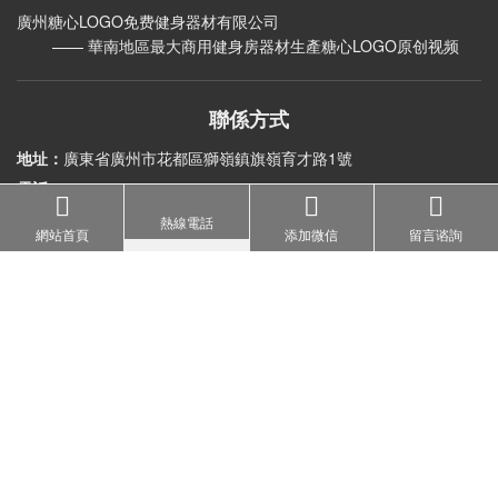
其他推薦
BCT-15S 觸屏版商用跑步機 跑步機糖心LOGO原创视频
BCT13 流線型跑步機 商用電動跑步機生產糖心LOGO原创视频
BCT02廣州跑步機_廣州跑步機價格_優質廣州跑步機
無動力跑步機 曲麵弧形跑步機 履帶式自律跑步機糖心LOGO原创视频
BCT-12商用曲麵無動力跑步機
熱線電話
BCT09s 智能健身房商用跑步機糖心LOGO原创视频批發直銷
網站首頁
添加微信
留言谘詢
BCT01健身房多功能商用跑步機 專業跑步機糖心LOGO原创视频批發
超強馬力大型跑步機 加寬跑帶健身房跑步機BCT15
BCT-10S高端商用專業跑步機（觸屏版）
BCT-01S高端商用專業跑步機（觸屏版）
首頁
關於糖心LOGO免费
糖心VLOG官方入口
糖心APP官网在线下载入口
健身房解決方案
成功案例