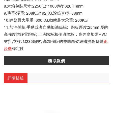
8.木箱包裝尺寸:2250(L)*1000(W)*620(H)mm
9.毛重/淨重: 268KG/192KG,滾筒直徑=88mm
10.靜態最大承重: 600KG,動態最大承重: 200KG
11.加油係統:手動或者自動加油係統; 跑板厚度:25mm 厚的
高強度防靜電跑板; 上邊踏板和側邊踏板：高強度加硬PVC
材質,立柱: Q235鋼材; 高加強版的整體鋼架結構提高整體
跑
步機
穩定性
獲取報價
詳情描述