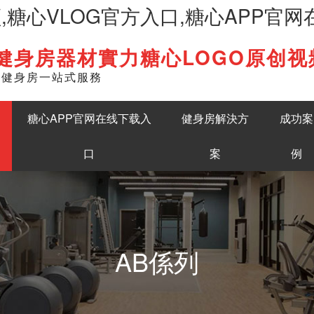
频,糖心VLOG官方入口,糖心APP官
健身房器材實力糖心LOGO原创视
English
準健身房一站式服務
糖心APP官网在线下载入
健身房解決方
成功案
口
案
例
AB係列