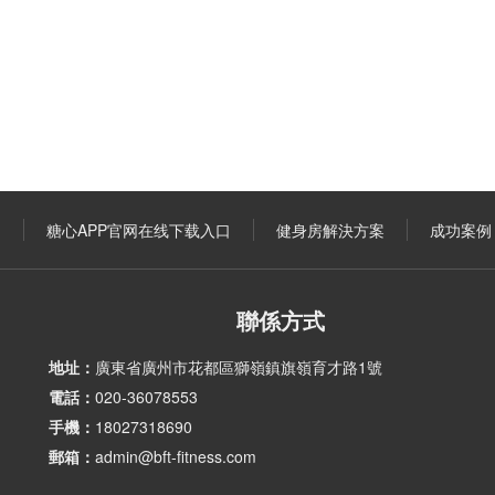
口
糖心APP官网在线下载入口
健身房解決方案
成功案例
聯係方式
地址：
廣東省廣州市花都區獅嶺鎮旗嶺育才路1號
電話：
020-36078553
手機：
18027318690
郵箱：
admin@bft-fitness.com