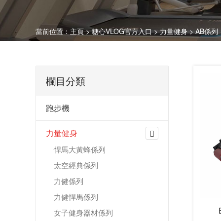
當前位置：
主頁
>
糖心VLOG官方入口
>
力量健身
>
AB係列
欄目分類
跑步機
力量健身
悍馬大黃蜂係列
太空經典係列
力健係列
力健悍馬係列
女子健身器材係列