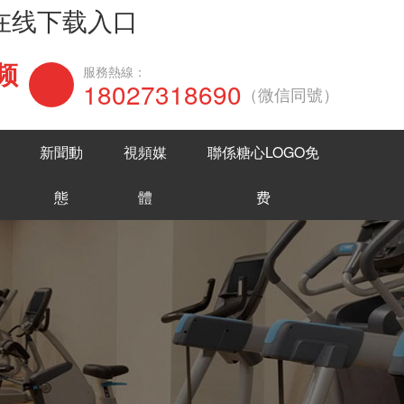
网在线下载入口
频
在線谘詢
服務熱線：
18027318690
（微信同號）
新聞動
視頻媒
聯係糖心LOGO免
態
體
费