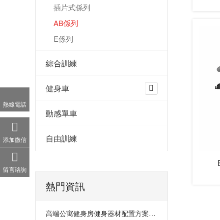
插片式係列
AB係列
E係列
綜合訓練
健身車
熱線電話
動感單車
自由訓練
添加微信
留言谘詢
熱門資訊
高端公寓健身房健身器材配置方案：打