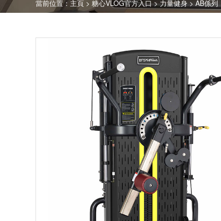
當前位置：
主頁
>
糖心VLOG官方入口
>
力量健身
>
AB係列