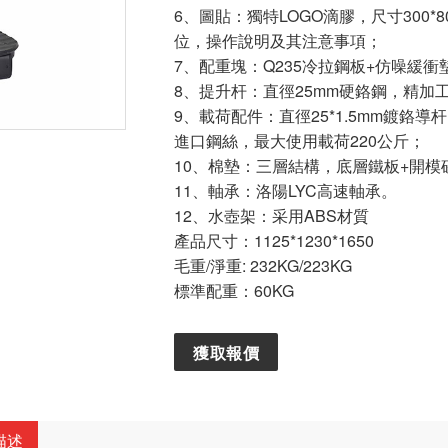
6、圖貼：獨特LOGO滴膠，尺寸300
位，操作說明及其注意事項；
7、配重塊：Q235冷拉鋼板+仿噪緩
8、提升杆：直徑25mm硬鉻鋼，精加
9、載荷配件：直徑25*1.5mm鍍鉻導
進口鋼絲，最大使用載荷220公斤；
10、棉墊：三層結構，底層鐵板+開模
11、軸承：洛陽LYC高速軸承。
12、水壺架：采用ABS材質
產品尺寸：1125*1230*1650
毛重/淨重: 232KG/223KG
標準配重：60KG
獲取報價
描述