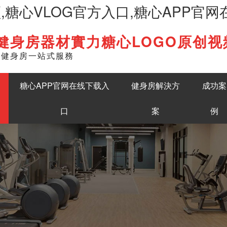
频,糖心VLOG官方入口,糖心APP官
健身房器材實力糖心LOGO原创视
English
準健身房一站式服務
糖心APP官网在线下载入
健身房解決方
成功案
口
案
例