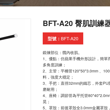
BFT-A20 臀肌訓
BFT-A20
型號：
鍛煉部位：髖內收肌。
1、優點：仿蘋果手機外形設計，簡單
多角度訓練；
2、主管：平橢管120*50*3.0mm 、100
料，強度大穩定；
3、手把：直徑32mm的鐵芯，外套P
磨耐用；
4、座椅：調節管為平托管80*40*2
晃；
5、罩殼：前後罩殼全3.0mm金屬罩