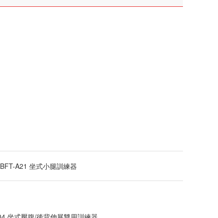
BFT-A21 坐式小腿訓練器
D04 坐式壓腹/後背伸展雙用訓練器