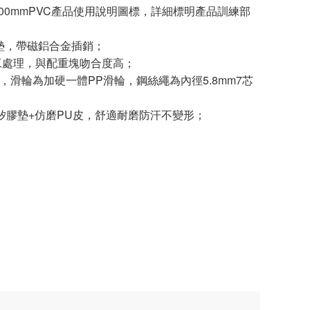
*800mmPVC產品使用說明圖標，詳細標明產品訓練部
衝墊，帶磁鋁合金插銷；
工處理，與配重塊吻合度高；
杆，滑輪為加硬一體PP滑輪，鋼絲繩為內徑5.8mm7芯
矽膠墊+仿磨PU皮，舒適耐磨防汗不變形；