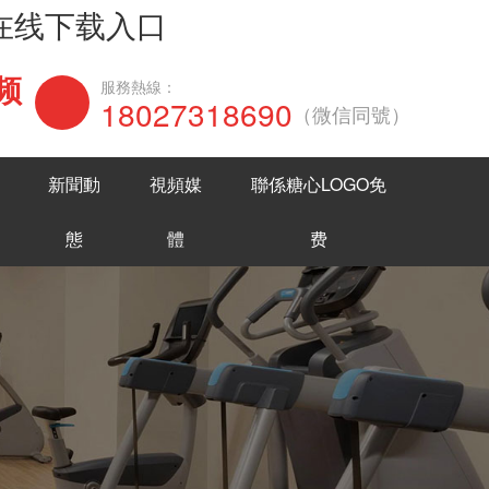
网在线下载入口
频
在線谘詢
服務熱線：
18027318690
（微信同號）
新聞動
視頻媒
聯係糖心LOGO免
態
體
费