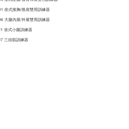
D01 坐式推胸/推肩雙用訓練器
D06 大腿內展/外展雙用訓練器
A21 坐式小腿訓練器
A07 三頭肌訓練器