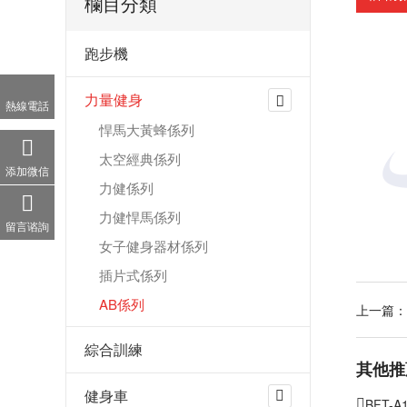
欄目分類
跑步機
力量健身
熱線電話
悍馬大黃蜂係列
太空經典係列
添加微信
力健係列
力健悍馬係列
留言谘詢
女子健身器材係列
插片式係列
AB係列
上一篇：
綜合訓練
其他推
健身車
BFT-