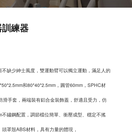
練器訓練器
而不缺少紳士風度，雙運動臂可以獨立運動，滿足人的
*50*2.5mm和80*40*2.5mm，圓管60mm，SPHC材
U防滑手套，兩端裝有鋁合金裝飾蓋，舒適且受力，仿
.0mm不鏽鋼配置，調節檔位簡單、衝壓成型、穩定不搖
殼，頭罩殼ABS材料，具有力量的體現，