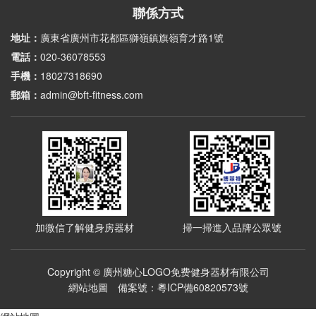
BFT-1025 全身拉伸架360°健身器材拉伸架健身籠
BFT2038商用啞鈴架 十付啞鈴架 健身房專用啞鈴架
BFT-D02 坐式高拉/平拉雙用訓練器
首頁
關於糖心LOGO免费
糖心VLOG官方入口
糖心APP官网在线下载入口
健身房解決方案
成功案例
新聞動態
視頻媒體
聯係糖心LOGO免费
廣州糖心LOGO免费健身器材有限公司
—— 華南地區最大商用健身房器材生產糖心LOGO原创视频
聯係方式
地址：
廣東省廣州市花都區獅嶺鎮旗嶺育才路1號