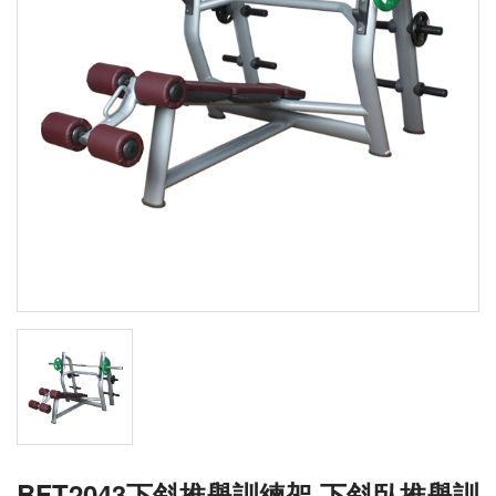
BFT2043下斜推舉訓練架 下斜臥推舉訓