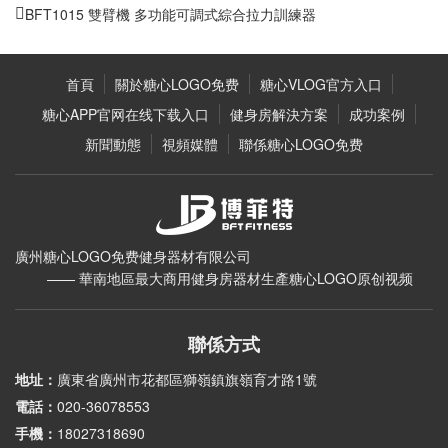
BFT1015 雙臂機 多功能可調式綜合拉力訓練器
首頁
關於糖心LOGO免费
糖心VLOG官方入口
糖心APP官网在线下载入口
健身房解決方案
成功案例
新聞動態
視頻媒體
聯係糖心LOGO免费
廣州糖心LOGO免费健身器材有限公司
—— 華南地區最大商用健身房器材生產糖心LOGO原创视频
聯係方式
地址：
廣東省廣州市花都區獅嶺鎮旗嶺育才路1號
電話：
020-36078553
手機：
18027318690