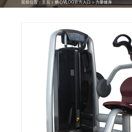
當前位置：
主頁
>
糖心VLOG官方入口
>
力量健身