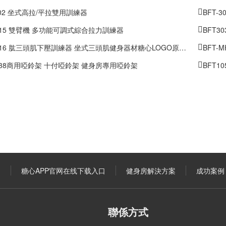
D02 坐式高拉/平拉雙用訓練器
BFT-
1015 雙臂機 多功能可調式綜合拉力訓練器
BFT
016 肱三頭肌下壓訓練器 坐式三頭肌健身器材糖心LOGO原创视频
BFT-
2038商用啞鈴架 十付啞鈴架 健身房專用啞鈴架
BFT1
口
糖心APP官网在线下载入口
健身房解決方案
成功案例
聯係方式