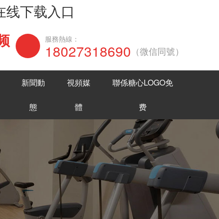
网在线下载入口
频
在線谘詢
服務熱線：
18027318690
（微信同號）
新聞動
視頻媒
聯係糖心LOGO免
態
體
费