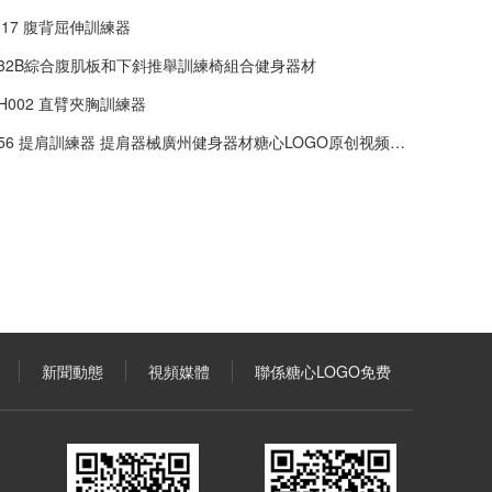
3017 腹背屈伸訓練器
3032B綜合腹肌板和下斜推舉訓練椅組合健身器材
MH002 直臂夾胸訓練器
056 提肩訓練器 提肩器械廣州健身器材糖心LOGO原创视频批發
新聞動態
視頻媒體
聯係糖心LOGO免费