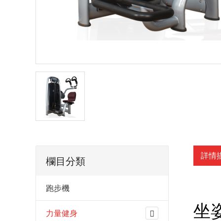
詳情
欄目分類
跑步機
坐
力量健身