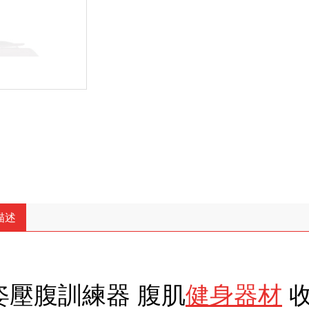
描述
姿壓腹訓練器 腹肌
健身器材
收