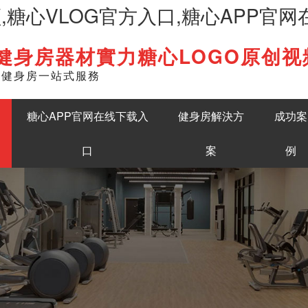
频,糖心VLOG官方入口,糖心APP官
健身房器材實力糖心LOGO原创视
English
準健身房一站式服務
糖心APP官网在线下载入
健身房解決方
成功案
口
案
例