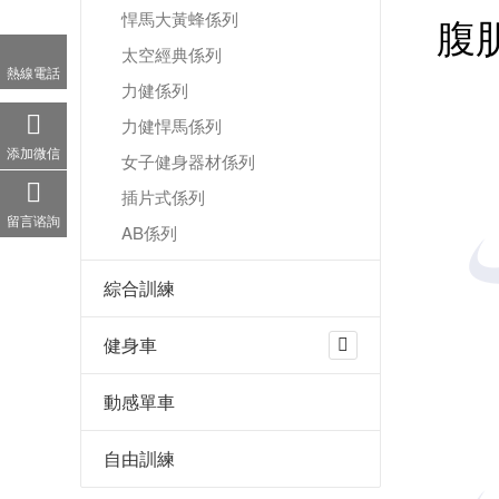
悍馬大黃蜂係列
腹
太空經典係列
熱線電話
力健係列
力健悍馬係列
添加微信
女子健身器材係列
插片式係列
留言谘詢
AB係列
綜合訓練
健身車
動感單車
自由訓練