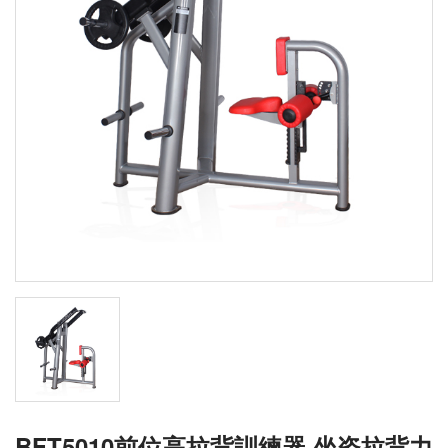
BFT5010前位高拉背訓練器 坐姿拉背力