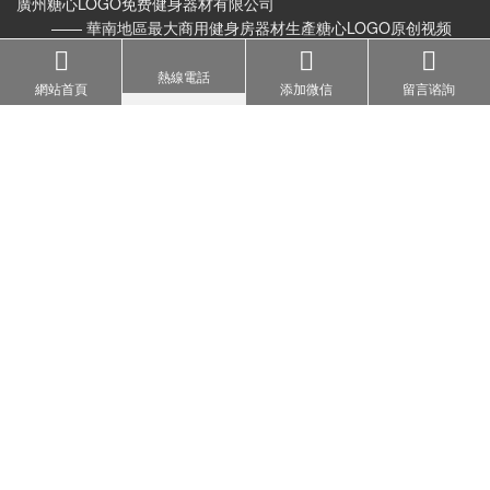
廣州糖心LOGO免费健身器材有限公司
—— 華南地區最大商用健身房器材生產糖心LOGO原创视频
熱線電話
網站首頁
添加微信
留言谘詢
聯係方式
地址：
廣東省廣州市花都區獅嶺鎮旗嶺育才路1號
電話：
020-36078553
手機：
18027318690
郵箱：
admin@bft-fitness.com
加微信了解健身房器材
掃一掃進入品牌公眾號