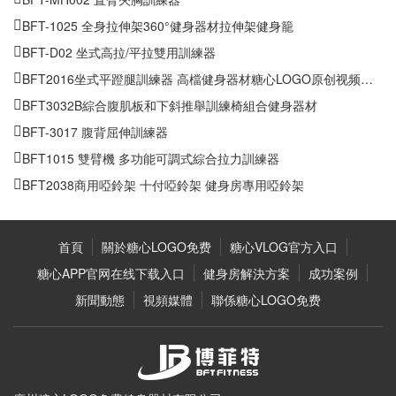
BFT-1025 全身拉伸架360°健身器材拉伸架健身籠
BFT-D02 坐式高拉/平拉雙用訓練器
BFT2016坐式平蹬腿訓練器 高檔健身器材糖心LOGO原创视频批發
BFT3032B綜合腹肌板和下斜推舉訓練椅組合健身器材
BFT-3017 腹背屈伸訓練器
BFT1015 雙臂機 多功能可調式綜合拉力訓練器
BFT2038商用啞鈴架 十付啞鈴架 健身房專用啞鈴架
首頁
關於糖心LOGO免费
糖心VLOG官方入口
糖心APP官网在线下载入口
健身房解決方案
成功案例
新聞動態
視頻媒體
聯係糖心LOGO免费