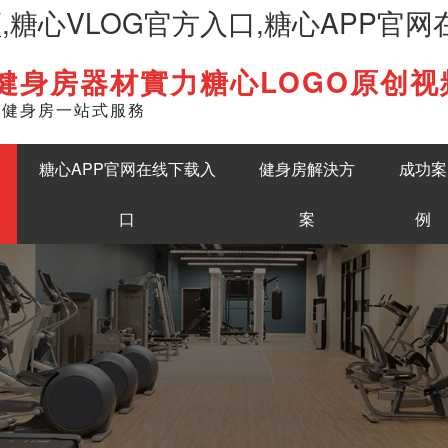
频,糖心VLOG官方入口,糖心APP官
健身房器材實力糖心LOGO原创视
English
準健身房一站式服務
糖心APP官网在线下载入
健身房解決方
成功案
口
案
例