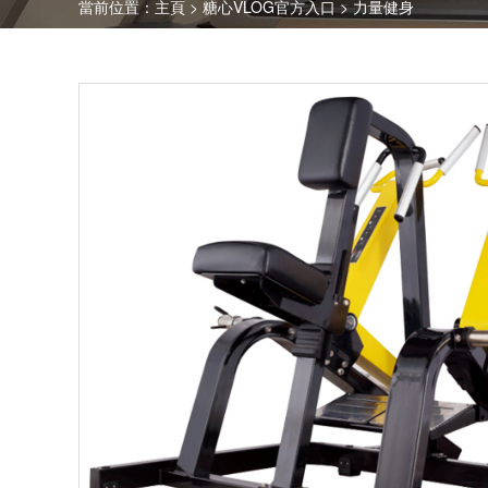
當前位置：
主頁
>
糖心VLOG官方入口
>
力量健身