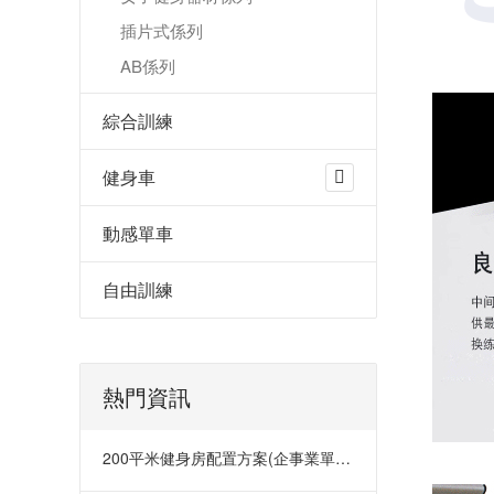
插片式係列
AB係列
綜合訓練
健身車
動感單車
自由訓練
熱門資訊
200平米健身房配置方案(企事業單位活