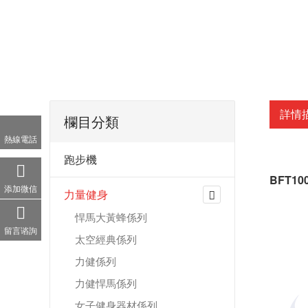
詳情
欄目分類
熱線電話
跑步機
BFT1
添加微信
力量健身
悍馬大黃蜂係列
留言谘詢
太空經典係列
力健係列
力健悍馬係列
女子健身器材係列