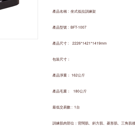
產品名稱
:
坐式低拉訓練架
產品型號
: BFT-1007
產品尺寸
: 2226*1421*1419mm
包裝尺寸：
產品淨重：
162
公斤
產品毛重：
180
公斤
最低交易數
: 1
台
訓練肌肉部位：背闊肌、斜方肌、菱形肌、三角肌