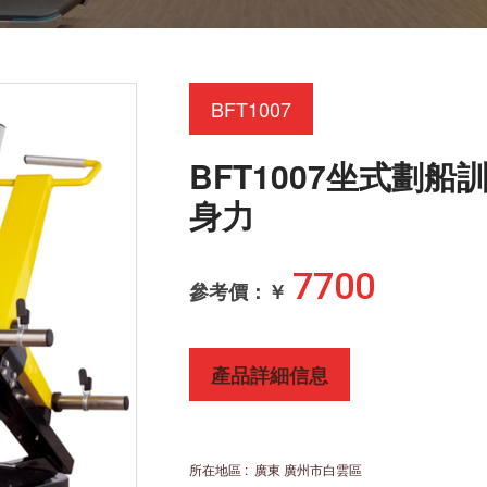
BFT1007
BFT1007坐式劃
身力
7700
參考價：￥
產品詳細信息
所在地區
:
廣東 廣州市白雲區