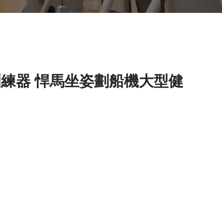
船訓練器 悍馬坐姿劃船機大型健