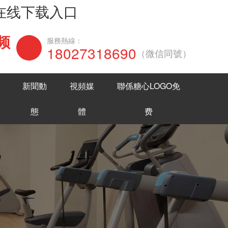
网在线下载入口
频
在線谘詢
服務熱線：
18027318690
（微信同號）
新聞動
視頻媒
聯係糖心LOGO免
態
體
费