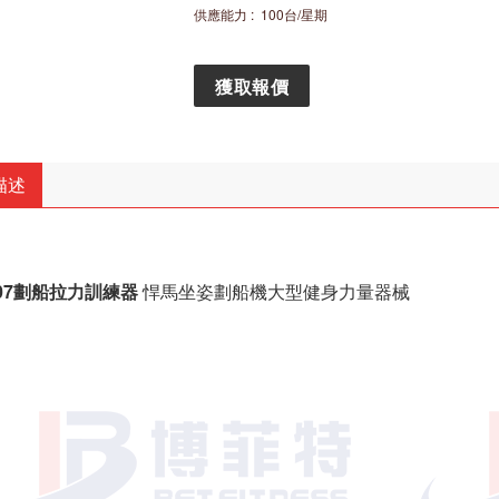
供應能力
: 100
台
/
星期
獲取報價
描述
007劃船拉力訓練器
悍馬坐姿劃船機大型健身力量器械