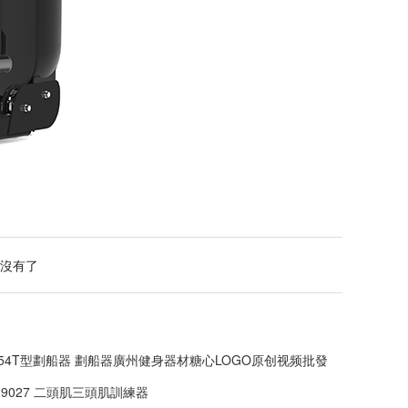
沒有了
1054T型劃船器 劃船器廣州健身器材糖心LOGO原创视频批發
M9027 二頭肌三頭肌訓練器