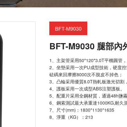
BFT-M9030
BFT-M9030 腿部
1、主架管采用50*120*3.0T平橢
2、坐墊采用一次PU成型技術，硬度控
砝碼來回摩擦8000次不脫皮不掉色；
3、凸輪采用優質8.0T熱軋板激光切
4、護板采用一次成型ABS注塑護板。
5、配重片采用全鋼材質，通過48h鹽
6、鋼索測試最大承重達1000KG,耐久
7、尺寸(mm)：1830*1130*1635
8、淨重（KG）：213