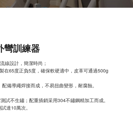
內外彎訓練器
圓管，流線設計，簡潔時尚；
製在65度正負5度，確保軟硬適中，皮革可通過500g
割，配備導繩焊接而成，不易扭曲變形，耐腐蝕。
霧測試不生鏽；配重插銷采用304不鏽鋼精加工而成。
測試達10萬次。