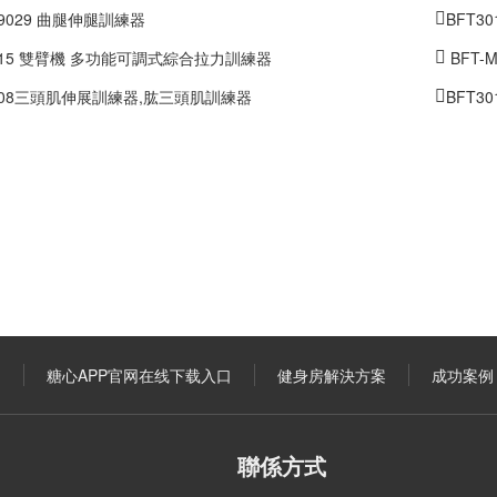
M9029 曲腿伸腿訓練器
BFT
1015 雙臂機 多功能可調式綜合拉力訓練器
BFT-
3008三頭肌伸展訓練器,肱三頭肌訓練器
BFT
口
糖心APP官网在线下载入口
健身房解決方案
成功案例
聯係方式