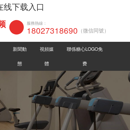
网在线下载入口
频
在線谘詢
服務熱線：
18027318690
（微信同號）
新聞動
視頻媒
聯係糖心LOGO免
態
體
费