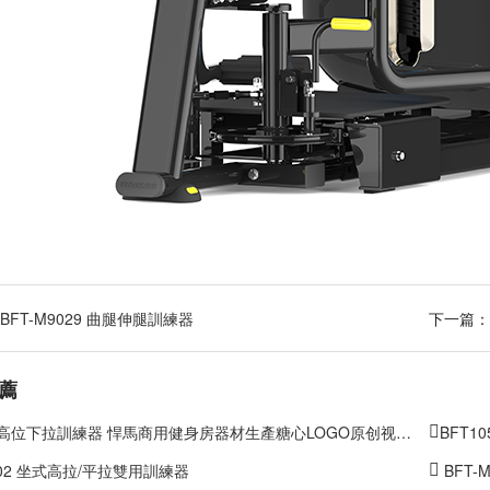
BFT-M9029 曲腿伸腿訓練器
下一篇：
薦
位下拉訓練器 悍馬商用健身房器材生產糖心LOGO原创视频 BFT5020
BFT
D02 坐式高拉/平拉雙用訓練器
BFT-