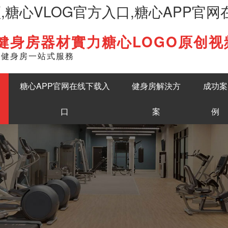
频,糖心VLOG官方入口,糖心APP官
健身房器材實力糖心LOGO原创视
English
準健身房一站式服務
糖心APP官网在线下载入
健身房解決方
成功案
口
案
例