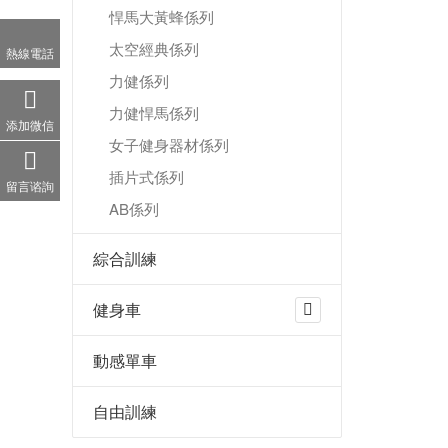
悍馬大黃蜂係列
太空經典係列
熱線電話
力健係列
力健悍馬係列
添加微信
女子健身器材係列
插片式係列
留言谘詢
AB係列
綜合訓練
健身車
動感單車
自由訓練