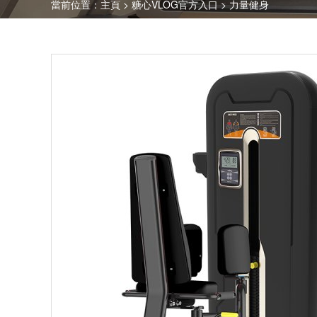
當前位置：
主頁
>
糖心VLOG官方入口
>
力量健身