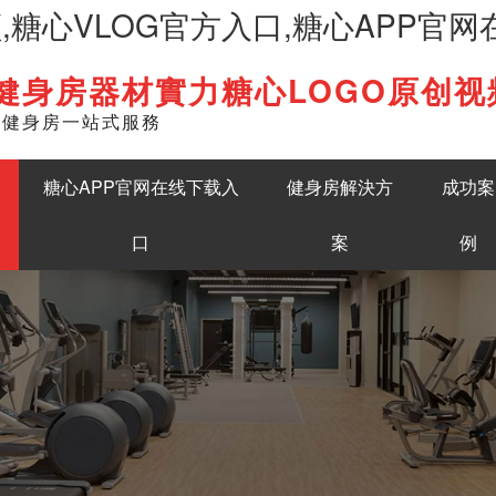
频,糖心VLOG官方入口,糖心APP官
健身房器材實力糖心LOGO原创视
English
準健身房一站式服務
糖心APP官网在线下载入
健身房解決方
成功案
口
案
例