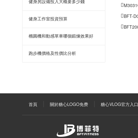
健身房設備投入大概要多少錢
M30
BFT-
健身工作室投資預算
BFT
橢圓機和動感單車哪個鍛煉效果好
跑步機價格及性價比分析
首頁
關於糖心LOGO免费
糖心VLOG官方入