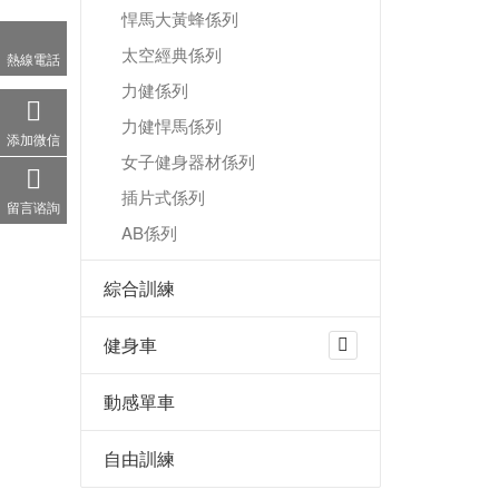
悍馬大黃蜂係列
太空經典係列
熱線電話
力健係列
力健悍馬係列
添加微信
女子健身器材係列
插片式係列
留言谘詢
AB係列
綜合訓練
健身車
動感單車
自由訓練