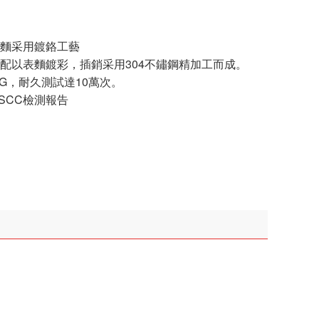
表麵采用鍍鉻工藝
配以表麵鍍彩，插銷采用304不鏽鋼精加工而成。
KG，耐久測試達10萬次。
SCC檢測報告