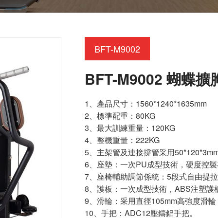
BFT-M9002
BFT-M9002 蝴蝶
1、產品尺寸：1560*1240*1635mm
2、標準配重：80KG
3、最大訓練重量：120KG
4、整機重量：222KG
5、主架管及連接撐管采用50*120*3
6、座墊：一次PU成型技術，硬度控製
7、座椅輔助調節係統：5段式自由提拉
8、護板：一次成型技術，ABS注塑
9、滑輪：采用直徑105mm高強度滑
10、手把：ADC12壓鑄鋁手把。