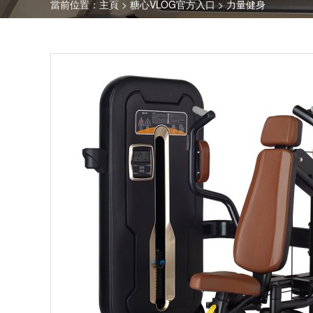
當前位置：
主頁
>
糖心VLOG官方入口
>
力量健身