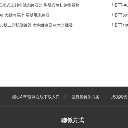
31C坐式上斜推舉訓練器架 胸肌鍛煉杠鈴推舉椅
BFT-
D06 大腿內展/外展雙用訓練器
BFT
2003肱二頭肌訓練器 室內健身器材大全批發
BFT1
口
糖心APP官网在线下载入口
健身房解決方案
成功案例
聯係方式