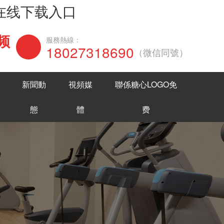
网在线下载入口
频
在線谘詢
服務熱線：
18027318690
（微信同號）
新聞動
視頻媒
聯係糖心LOGO免
態
體
费