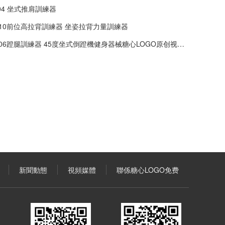
A04 坐式推肩訓練器
5010前位高拉背訓練器 坐姿拉背力量訓練器
006蹬腿訓練器 45度坐式倒蹬機健身器械糖心LOGO原创视频批發
新聞動態
視頻媒體
聯係糖心LOGO免费