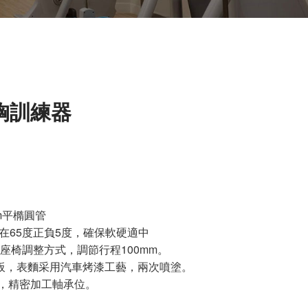
擴胸訓練器
mm平橢圓管
在65度正負5度，確保軟硬適中
座椅調整方式，調節行程100mm。
護板，表麵采用汽車烤漆工藝，兩次噴塗。
輪，精密加工軸承位。