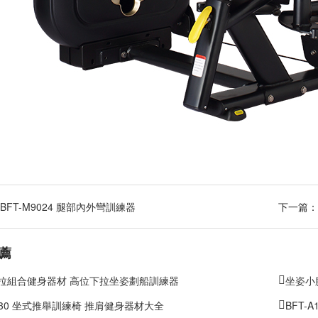
BFT-M9024 腿部內外彎訓練器
下一篇：
薦
拉組合健身器材 高位下拉坐姿劃船訓練器
坐姿小腿
2030 坐式推舉訓練椅 推肩健身器材大全
BFT-