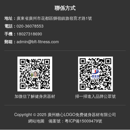
聯係方式
地址：
廣東省廣州市花都區獅嶺鎮旗嶺育才路1號
電話：
020-36078553
手機：
18027318690
郵箱：
admin@bft-fitness.com
加微信了解健身房器材
掃一掃進入品牌公眾號
Copyright © 2025 廣州糖心LOGO免费健身器材有限公司
網站地圖
備案號：
粵ICP備15009479號