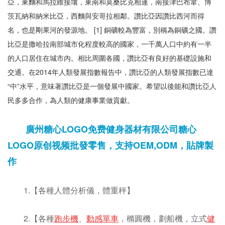
亞，東麵和馬拉維接壤，東南和莫桑比克相連，南接津巴布韋、博
茨瓦納和納米比亞，西麵與安哥拉相鄰。讚比亞因讚比西河而得
名，也是剛果河的發源地。 [1] 銅礦較為豐富，別稱為銅礦之國。讚
比亞是撒哈拉南部城市化程度較高的國家，一千萬人口中約有一半
的人口居住在城市內。相比周圍各國，讚比亞有良好的基礎設施和
交通。在2014年人類發展指數報告中，讚比亞的人類發展指數已達
“中”水平，意味著讚比亞是一個發展中國家。希望以後能和讚比亞人
民多多合作，為人類的健康事業做貢獻。
廣州糖心LOGO免费健身器材有限公司糖心
LOGO原创视频批發零售，支持OEM,ODM，貼牌製
作
1.【各種人體分析儀，體重秤】
2.【各種
跑步機
、
動感單車
，橢圓機，劃船機，立式
健