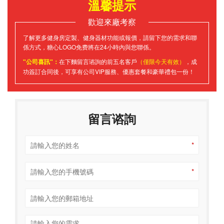
溫馨提示
歡迎來廠考察
了解更多健身房定製、健身器材功能或報價，請留下您的需求和聯
係方式，糖心LOGO免费將在24小時內與您聯係。
"公司喜訊"：
在下麵留言谘詢的前五名客戶
（僅限今天有效）
，成
功簽訂合同後，可享有公司VIP服務、優惠套餐和豪華禮包一份！
留言谘詢
*
*