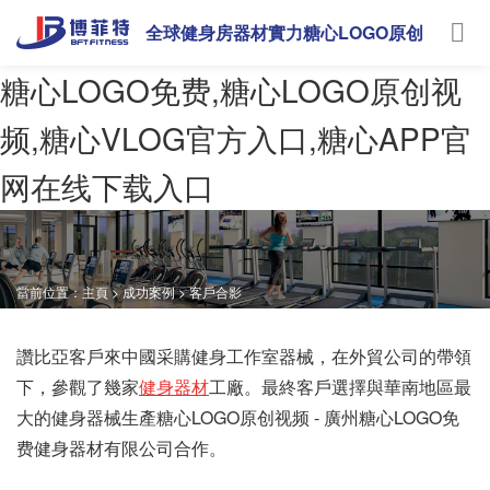
全球健身房器材實力糖心LOGO原创
视频
糖心LOGO免费,糖心LOGO原创视
频,糖心VLOG官方入口,糖心APP官
网在线下载入口
當前位置：
主頁
>
成功案例
>
客戶合影
讚比亞客戶來中國采購健身工作室器械，在外貿公司的帶領
下，參觀了幾家
健身器材
工廠。最終客戶選擇與華南地區最
大的健身器械生產糖心LOGO原创视频 - 廣州糖心LOGO免
费健身器材有限公司合作。