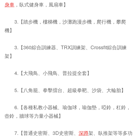
身車
，臥式健身車，風扇車】
3.【踏步機，樓梯機，沙灘跑漫步機，爬行機，攀爬
機】
3.【360綜合訓練器、TRX訓練架、Crossfit綜合訓練
架】
4.【大飛鳥、小飛鳥、普拉提全套】
5.【八角籠、拳擊擂台、超級拳靶、沙袋、大輪胎】
6.【各種私教小器械、瑜伽球，瑜伽墊，啞鈴，杠鈴，
壺鈴，牆球等力量小器械】
7.【普通史密斯、3D史密斯、
深蹲
架、臥推架等等多功