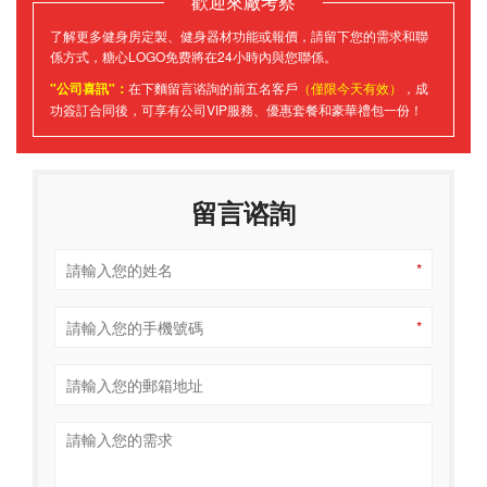
歡迎來廠考察
了解更多健身房定製、健身器材功能或報價，請留下您的需求和聯
係方式，糖心LOGO免费將在24小時內與您聯係。
"公司喜訊"：
在下麵留言谘詢的前五名客戶
（僅限今天有效）
，成
功簽訂合同後，可享有公司VIP服務、優惠套餐和豪華禮包一份！
留言谘詢
*
*