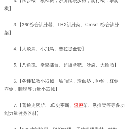
3.【踏步機，樓梯機，沙灘跑漫步機，爬行機，攀爬
機】
3.【360綜合訓練器、TRX訓練架、Crossfit綜合訓練
架】
4.【大飛鳥、小飛鳥、普拉提全套】
5.【八角籠、拳擊擂台、超級拳靶、沙袋、大輪胎】
6.【各種私教小器械、瑜伽球，瑜伽墊，啞鈴，杠鈴，
壺鈴，牆球等力量小器械】
7.【普通史密斯、3D史密斯、
深蹲
架、臥推架等等多功
能力量健身器材】