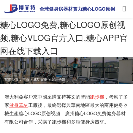
全球健身房器材實力糖心LOGO原创
视频
糖心LOGO免费,糖心LOGO原创视
频,糖心VLOG官方入口,糖心APP官
网在线下载入口
當前位置：
主頁
>
成功案例
>
客戶合影
澳大利亞客戶來中國采購支持英文的智能
跑步機
，考察了多
家
健身器材
工廠後，最終選擇與華南地區最大的商用健身器
械生產糖心LOGO原创视频—廣州糖心LOGO免费健身器材
有限公司合作，采購了跑步機和多種健身房器材。