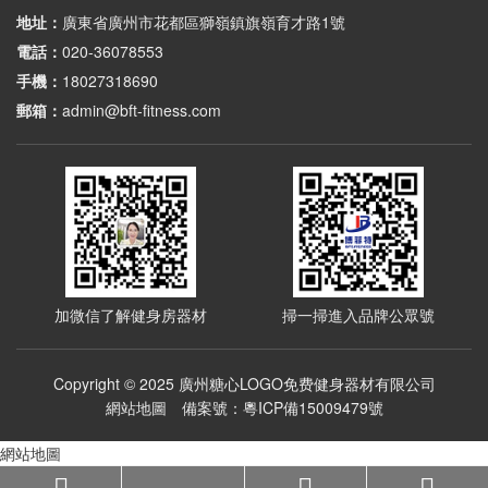
地址：
廣東省廣州市花都區獅嶺鎮旗嶺育才路1號
電話：
020-36078553
手機：
18027318690
郵箱：
admin@bft-fitness.com
加微信了解健身房器材
掃一掃進入品牌公眾號
Copyright © 2025 廣州糖心LOGO免费健身器材有限公司
網站地圖
備案號：
粵ICP備15009479號
網站地圖