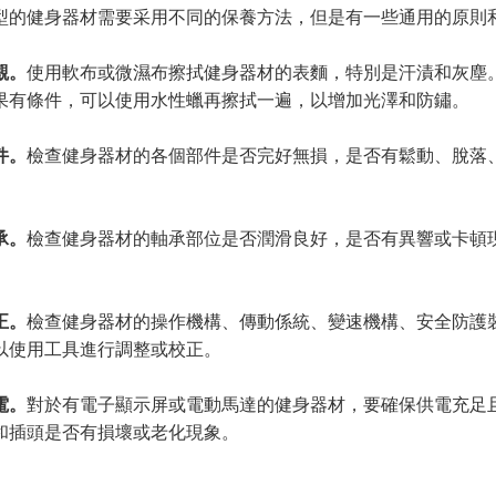
型的健身器材需要采用不同的保養方法，但是有一些通用的原則
觀。
使用軟布或微濕布擦拭健身器材的表麵，特別是汗漬和灰塵
果有條件，可以使用水性蠟再擦拭一遍，以增加光澤和防鏽。
件。
檢查健身器材的各個部件是否完好無損，是否有鬆動、脫落
承。
檢查健身器材的軸承部位是否潤滑良好，是否有異響或卡頓
正。
檢查健身器材的操作機構、傳動係統、變速機構、安全防護
以使用工具進行調整或校正。
電。
對於有電子顯示屏或電動馬達的健身器材，要確保供電充足
和插頭是否有損壞或老化現象。