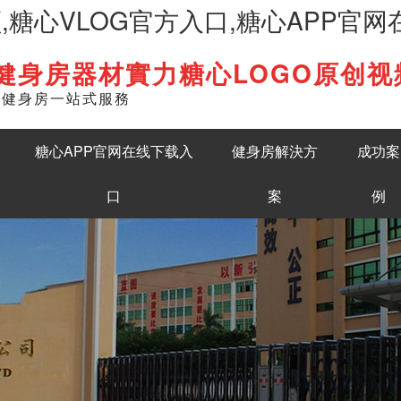
频,糖心VLOG官方入口,糖心APP官
健身房器材實力糖心LOGO原创视
English
準健身房一站式服務
糖心APP官网在线下载入
健身房解決方
成功案
口
案
例