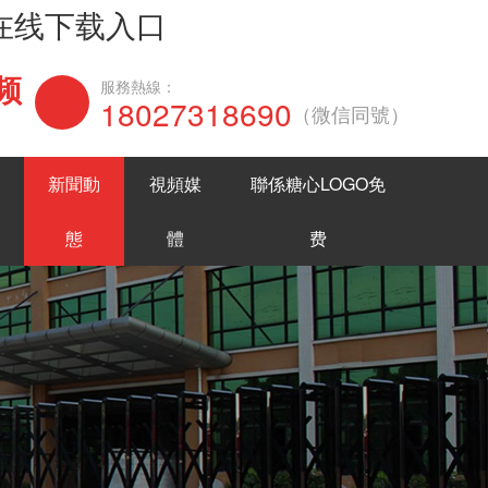
网在线下载入口
频
在線谘詢
服務熱線：
18027318690
（微信同號）
新聞動
視頻媒
聯係糖心LOGO免
態
體
费