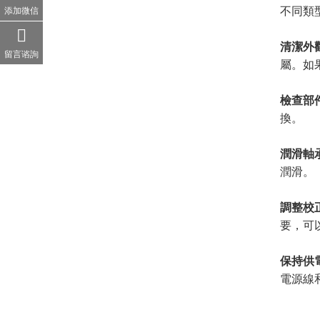
不同類
添加微信
清潔外
留言谘詢
屬。如
檢查部
換。
潤滑軸
潤滑。
調整校
要，可
保持供
電源線