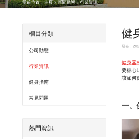
當前位置：
主頁
>
新聞動態
>
行業資訊
健
欄目分類
發布：2023
公司動態
健身器
行業資訊
要糖心
該如何
健身指南
常見問題
一、
熱門資訊