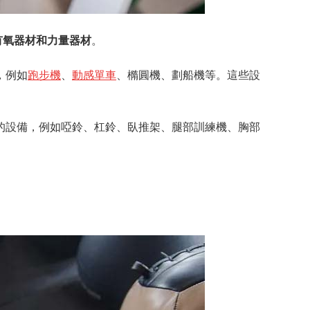
有氧器材和力量器材
。
，例如
跑步機
、
動感單車
、橢圓機、劃船機等。這些設
的設備，例如啞鈴、杠鈴、臥推架、腿部訓練機、胸部