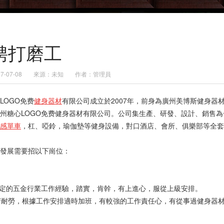
聘打磨工
-07-08
來源：未知
作者：管理員
LOGO免费
健身器材
有限公司成立於2007年，前身為廣州美博斯健身器
州糖心LOGO免费健身器材有限公司。公司集生產、研發、設計、銷售
感單車
，杠、啞鈴，瑜伽墊等健身設備，對口酒店、會所、俱樂部等全套
發展需要招以下崗位：
一定的五金行業工作經驗，踏實，肯幹，有上進心，服從上級安排。
吃苦耐勞，根據工作安排適時加班，有較強的工作責任心，有從事過健身器