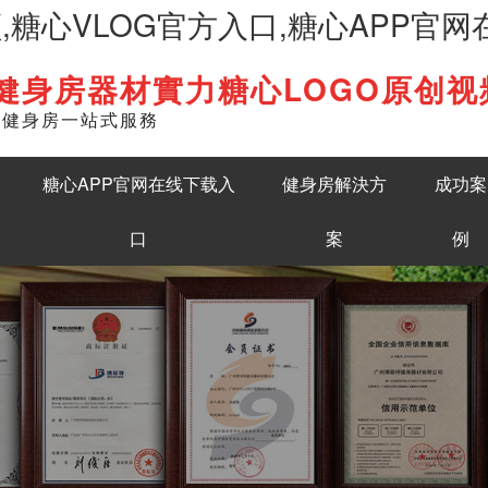
频,糖心VLOG官方入口,糖心APP官
健身房器材實力糖心LOGO原创视
English
準健身房一站式服務
糖心APP官网在线下载入
健身房解決方
成功案
口
案
例