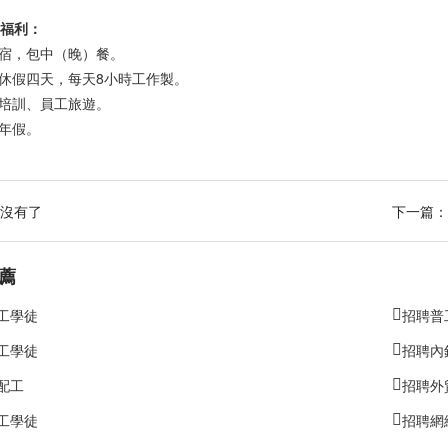
福利：
住宿，包中（晚）餐。
月休假四天，每天8小時工作製。
工培訓、員工旅遊。
薪年假。
沒有了
下一篇：
薦
工學徒
招聘普
工學徒
招聘內
配工
招聘外
工學徒
招聘網