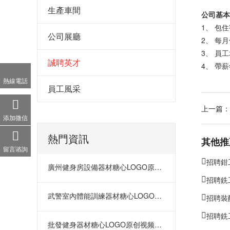
生產車間
公司基本
1、 包
公司展廳
2、 每
3、 員
誠聘英才
4、 帶
熱線電話
員工風采
上一篇：
添加微信
熱門資訊
其他推
留言谘詢
招聘鉗
廣州健身房設備器材糖心LOGO原创视频在哪裏
招聘銑
武警室內體能訓練器材糖心LOGO原创视频
招聘裝
招聘銑
批發健身器材糖心LOGO原创视频在哪裏