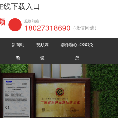
网在线下载入口
频
在線谘詢
服務熱線：
18027318690
（微信同號）
新聞動
視頻媒
聯係糖心LOGO免
態
體
费