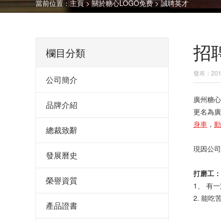
當前位置：
主頁
>
關於糖心LOGO免费
>
誠聘英才
招
欄目分類
發布：2017
公司簡介
廣州糖心
品牌介紹
更名為廣
身車
，
動
總裁致辭
現因公司
發展曆史
打磨工：
榮譽資質
1、 有
2. 能
產品證書