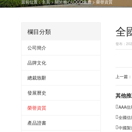
當前位置：
主頁
>
關於糖心LOGO免费
>
榮譽資質
全
欄目分類
發布：2020
公司簡介
品牌文化
上一篇：
總裁致辭
發展曆史
其他推
AAA
榮譽資質
全國信
產品證書
中國製