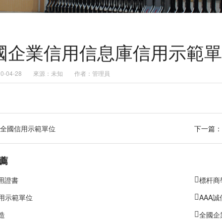
國企業信用信息庫信用示範單
-04-28
來源：未知
作者：管理員
全國信用示範單位
下一篇：
薦
信用證書
標杆商
用示範單位
AAA
造
全國企