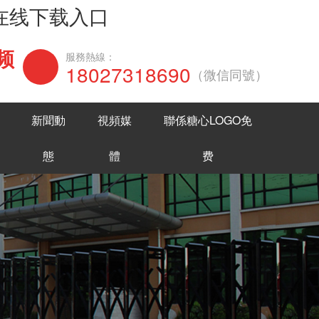
网在线下载入口
频
在線谘詢
服務熱線：
18027318690
（微信同號）
新聞動
視頻媒
聯係糖心LOGO免
態
體
费