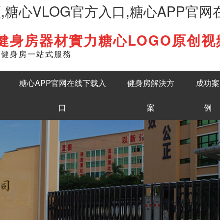
频,糖心VLOG官方入口,糖心APP官
健身房器材實力糖心LOGO原创视
English
準健身房一站式服務
糖心APP官网在线下载入
健身房解決方
成功案
口
案
例