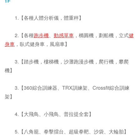
1.【各種人體分析儀，體重秤】
2.【各種
跑步機
、
動感單車
，橢圓機，劃船機，立式
健
身車
，臥式健身車，風扇車】
3.【踏步機，樓梯機，沙灘跑漫步機，爬行機，攀爬
機】
3.【360綜合訓練器、TRX訓練架、Crossfit綜合訓練
架】
4.【大飛鳥、小飛鳥、普拉提全套】
5.【八角籠、拳擊擂台、超級拳靶、沙袋、大輪胎】