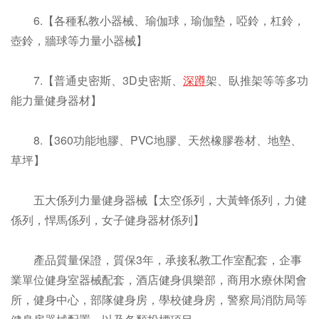
6.【各種私教小器械、瑜伽球，瑜伽墊，啞鈴，杠鈴，
壺鈴，牆球等力量小器械】
7.【普通史密斯、3D史密斯、
深蹲
架、臥推架等等多功
能力量健身器材】
8.【360功能地膠、PVC地膠、天然橡膠卷材、地墊、
草坪】
五大係列力量健身器械【太空係列，大黃蜂係列，力健
係列，悍馬係列，女子健身器材係列】
產品質量保證，質保3年，承接私教工作室配套，企事
業單位健身室器械配套，酒店健身俱樂部，商用水療休閑會
所，健身中心，部隊健身房，學校健身房，警察局消防局等