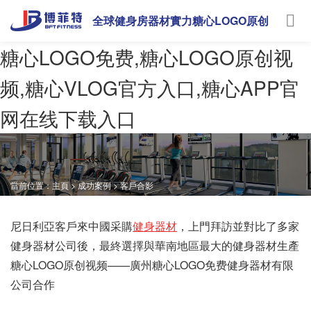
全球健身房器材實力糖心LOGO原创
视频
糖心LOGO免费,糖心LOGO原创视
频,糖心VLOG官方入口,糖心APP官
网在线下载入口
當前位置：
主頁
>
成功案例
>
客戶合影
尼日利亞客戶來中國采購
健身器材
，上門拜訪並對比了多家
健身器材公司後，最終選擇與華南地區最大的健身器材生產
糖心LOGO原创视频——廣州糖心LOGO免费健身器材有限
公司合作