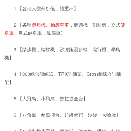
1.【各種人體分析儀，體重秤】
2.【各種
跑步機
、
動感單車
，橢圓機，劃船機，立式
健
身車
，臥式健身車，風扇車】
3.【踏步機，樓梯機，沙灘跑漫步機，爬行機，攀爬
機】
4.【360綜合訓練器、TRX訓練架、Crossfit綜合訓練
架】
5.【大飛鳥、小飛鳥、普拉提全套】
6.【八角籠、拳擊擂台、超級拳靶、沙袋、大輪胎】