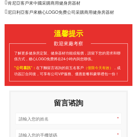
肯尼亞客戶來中國采購商用健身房器材
尼日利亞客戶來糖心LOGO免费公司采購商用健身房器材
溫馨提示
歡迎來廠考察
了解更多健身房定製、健身器材功能或報價，請留下您的需求和聯
係方式，糖心LOGO免费將在24小時內與您聯係。
"公司喜訊"：
在下麵留言谘詢的前五名客戶
（僅限今天有效）
，成
功簽訂合同後，可享有公司VIP服務、優惠套餐和豪華禮包一份！
留言谘詢
*
*