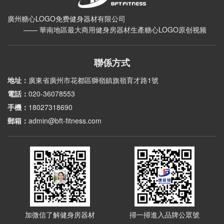
廣州糖心LOGO免费健身器材有限公司
—— 華南地區最大商用健身房器材生產糖心LOGO原创视频
聯係方式
地址：
廣東省廣州市花都區獅嶺鎮旗嶺育才路1號
電話：
020-36078553
手機：
18027318690
郵箱：
admin@bft-fitness.com
加微信了解健身房器材
掃一掃進入品牌公眾號