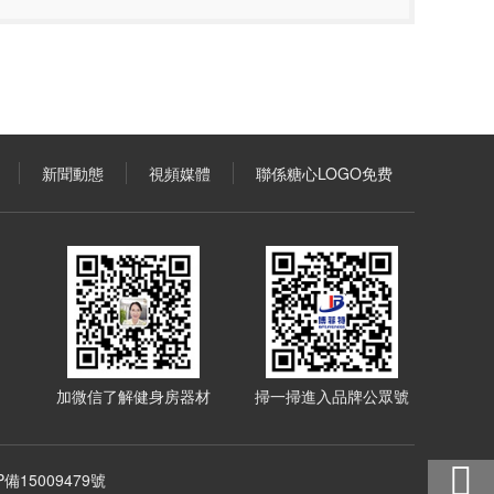
新聞動態
視頻媒體
聯係糖心LOGO免费
加微信了解健身房器材
掃一掃進入品牌公眾號
P備15009479號