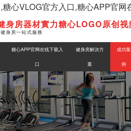
频,糖心VLOG官方入口,糖心APP官
健身房器材實力糖心LOGO原创视
English
準健身房一站式服務
糖心APP官网在线下载入
健身房解決方
成功案
口
案
例