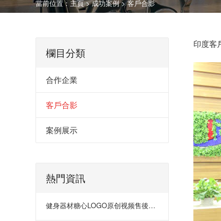
當前位置：
主頁
>
成功案例
>
客戶合影
印度客
欄目分類
合作企業
客戶合影
案例展示
熱門資訊
健身器材糖心LOGO原创视频售後體係的重要性深度解