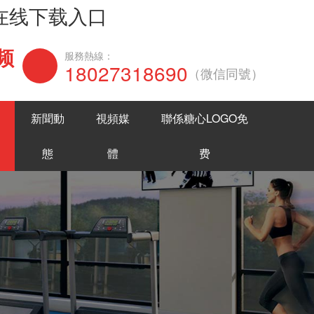
网在线下载入口
频
在線谘詢
服務熱線：
18027318690
（微信同號）
新聞動
視頻媒
聯係糖心LOGO免
態
體
费