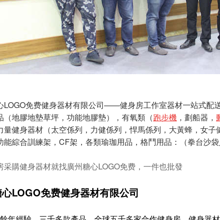
心LOGO免费健身器材有限公司——健身房工作室器材一站式配
品（地膠地墊草坪，功能地膠墊），有氧類（
跑步機
，劃船器，
力量健身器材（太空係列，力健係列，悍馬係列，大黃蜂，女子
功能綜合訓練架，CF架，各類瑜珈用品，格鬥用品：（拳台沙袋
房采購健身器材就找廣州糖心LOGO免费，一件也批發
糖心LOGO免费健身器材有限公司
餘年經驗，三千多款產品，全球五千多家合作健身房，健身器材