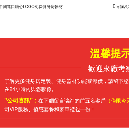
中國進口糖心LOGO免费健身房器材
阿爾及
溫馨提
歡迎來廠考
了解更多健身房定製、健身器材功能或報價，請留下您
在24小時內與您聯係。
"公司喜訊"：
在下麵留言谘詢的前五名客戶
（僅限今
司VIP服務、優惠套餐和豪華禮包一份！