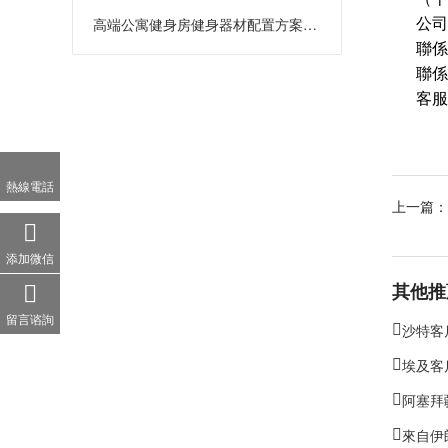
公司
高端公寓健身房健身器材配置方案：打
聯係郵
聯係
客服
熱線電話
上一篇：
添加微信
其他推
留言谘詢
沙特客
埃及客
阿塞拜
來自伊