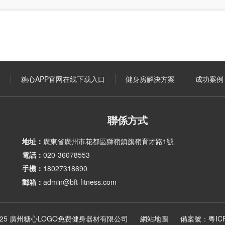
口
糖心APP官网在线下载入口
健身房解決方案
成功案例
聯係方式
地址：
廣東省廣州市花都區獅嶺鎮旗嶺育才路1號
電話：
020-36078553
手機：
18027318690
郵箱：
admin@bft-fitness.com
 © 2025 廣州糖心LOGO免费健身器材有限公司
網站地圖
備案號：
粵IC