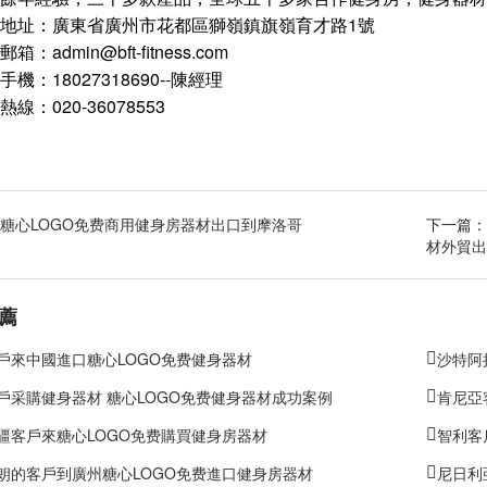
地址：廣東省廣州市花都區獅嶺鎮旗嶺育才路1號
箱：admin@bft-fitness.com
手機：18027318690--陳經理
熱線：020-36078553
糖心LOGO免费商用健身房器材出口到摩洛哥
下一篇：
材外貿出
薦
戶來中國進口糖心LOGO免费健身器材
沙特阿
戶采購健身器材 糖心LOGO免费健身器材成功案例
肯尼亞
疆客戶來糖心LOGO免费購買健身房器材
智利客
朗的客戶到廣州糖心LOGO免费進口健身房器材
尼日利