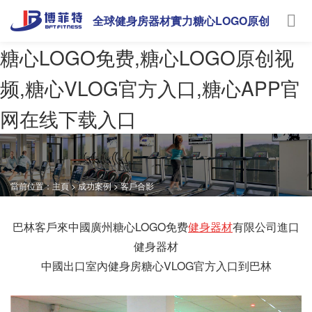
全球健身房器材實力糖心LOGO原创
视频
糖心LOGO免费,糖心LOGO原创视
频,糖心VLOG官方入口,糖心APP官
网在线下载入口
當前位置：
主頁
>
成功案例
>
客戶合影
巴林
客戶來中國廣州糖心LOGO免费
健身器材
有限公司進口
健身器材
中國出口室內健身房糖心VLOG官方入口到
巴林