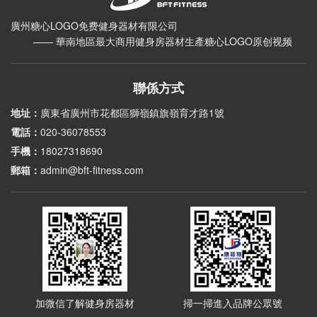
廣州糖心LOGO免费健身器材有限公司
—— 華南地區最大商用健身房器材生產糖心LOGO原创视频
聯係方式
地址：
廣東省廣州市花都區獅嶺鎮旗嶺育才路1號
電話：
020-36078553
手機：
18027318690
郵箱：
admin@bft-fitness.com
加微信了解健身房器材
掃一掃進入品牌公眾號