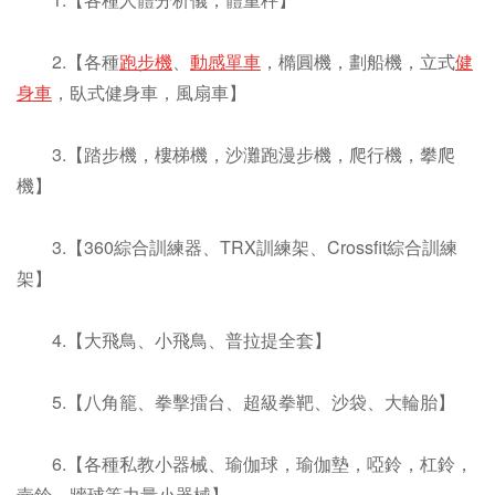
2.【各種
跑步機
、
動感單車
，橢圓機，劃船機，立式
健
身車
，臥式健身車，風扇車】
3.【踏步機，樓梯機，沙灘跑漫步機，爬行機，攀爬
機】
3.【360綜合訓練器、TRX訓練架、Crossfit綜合訓練
架】
4.【大飛鳥、小飛鳥、普拉提全套】
5.【八角籠、拳擊擂台、超級拳靶、沙袋、大輪胎】
6.【各種私教小器械、瑜伽球，瑜伽墊，啞鈴，杠鈴，
壺鈴，牆球等力量小器械】