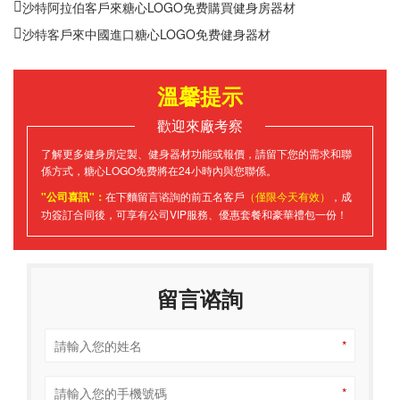
沙特阿拉伯客戶來糖心LOGO免费購買健身房器材
沙特客戶來中國進口糖心LOGO免费健身器材
溫馨提示
歡迎來廠考察
了解更多健身房定製、健身器材功能或報價，請留下您的需求和聯
係方式，糖心LOGO免费將在24小時內與您聯係。
"公司喜訊"：
在下麵留言谘詢的前五名客戶
（僅限今天有效）
，成
功簽訂合同後，可享有公司VIP服務、優惠套餐和豪華禮包一份！
留言谘詢
*
*