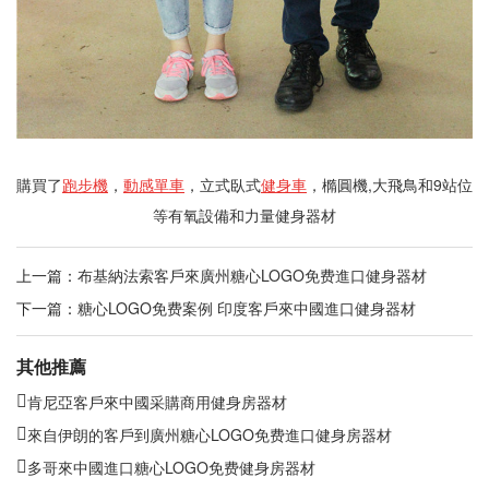
購買了
跑步機
，
動感單車
，立式臥式
健身車
，橢圓機,大飛鳥和9站位
等有氧設備和力量健身器材
上一篇：
布基納法索客戶來廣州糖心LOGO免费進口健身器材
下一篇：
糖心LOGO免费案例 印度客戶來中國進口健身器材
其他推薦
肯尼亞客戶來中國采購商用健身房器材
來自伊朗的客戶到廣州糖心LOGO免费進口健身房器材
多哥來中國進口糖心LOGO免费健身房器材