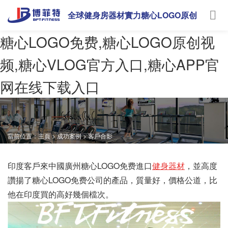
全球健身房器材實力糖心LOGO原创
视频
糖心LOGO免费,糖心LOGO原创视
频,糖心VLOG官方入口,糖心APP官
网在线下载入口
當前位置：
主頁
>
成功案例
>
客戶合影
印度客戶來中國廣州糖心LOGO免费進口
健身器材
，並高度
讚揚了糖心LOGO免费公司的產品，質量好，價格公道，比
他在印度買的高好幾個檔次。