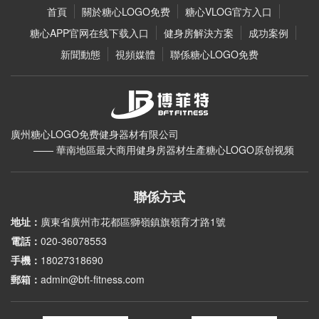
首頁
關於糖心LOGO免费
糖心VLOG官方入口
糖心APP官网在线下载入口
健身房解決方案
成功案例
新聞動態
視頻媒體
聯係糖心LOGO免费
廣州糖心LOGO免费健身器材有限公司
—— 華南地區最大商用健身房器材生產糖心LOGO原创视频
聯係方式
地址：
廣東省廣州市花都區獅嶺鎮旗嶺育才路1號
電話：
020-36078553
手機：
18027318690
郵箱：
admin@bft-fitness.com