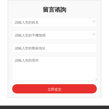
留言谘詢
*
*
立即提交