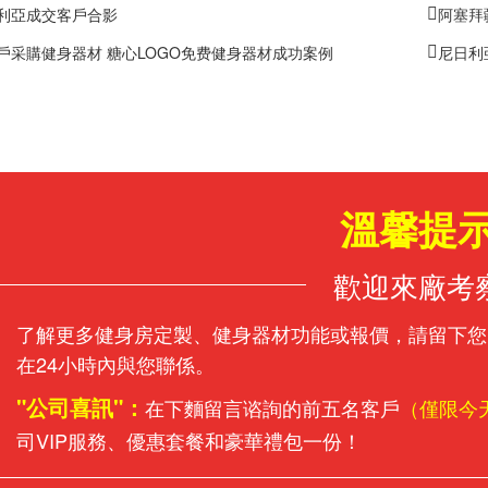
利亞成交客戶合影
阿塞拜
戶采購健身器材 糖心LOGO免费健身器材成功案例
尼日利
溫馨提
歡迎來廠考
了解更多健身房定製、健身器材功能或報價，請留下您
在24小時內與您聯係。
"公司喜訊"：
在下麵留言谘詢的前五名客戶
（僅限今
司VIP服務、優惠套餐和豪華禮包一份！