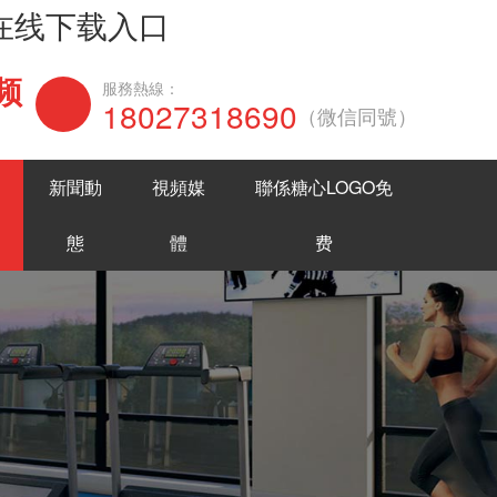
网在线下载入口
频
在線谘詢
服務熱線：
18027318690
（微信同號）
新聞動
視頻媒
聯係糖心LOGO免
態
體
费