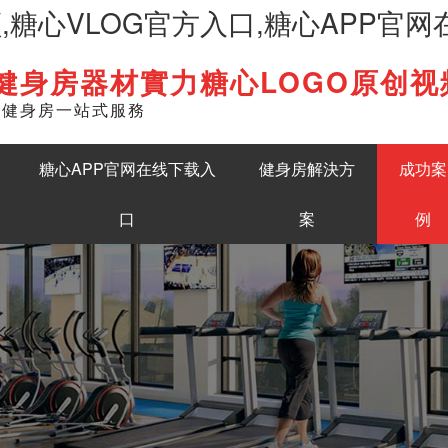
频,糖心VLOG官方入口,糖心APP官
健身房器材實力糖心LOGO原创视
English
準健身房一站式服務
糖心APP官网在线下载入
健身房解決方
成功案
口
案
例