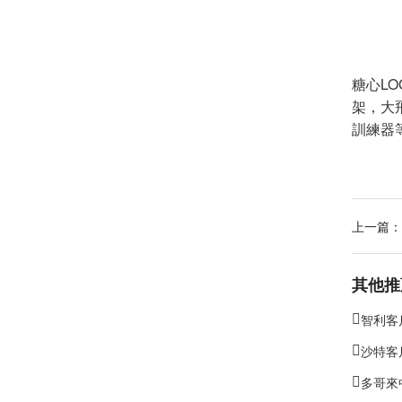
糖心L
架，大
訓練器
上一篇：
其他推
智利客
沙特客
多哥來