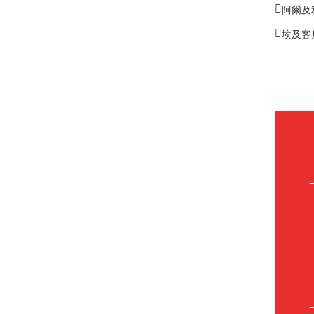
阿爾及
埃及客