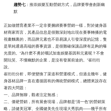
趨勢七
：推崇娛樂互動營銷方式，品牌要學會創新幽
默
正如做體育產業不一定非要捆綁賽事營銷一樣，對於健身器
材商家而言，其產品信息是很難深刻地出現在賽事轉播的電
視畫麵裏的，而品牌元素也不容易讓人引發深度的記憶，隻
是單純通過高端的賽事資源，是很難確保讓品牌有足夠的曝
光度的。“為什麽不勇於嚐試加進娛樂基因和元素呢？不會
開玩笑、不懂幽默的企業，是沒有發展前途的。”崔衎衎
說。
崔衎衎分析，即便變換了渠道和營運模式，但過去幾年，健
身器材品牌一直在遵循固有的傳統營銷模式，總體來說存在
著四大問題：
一、品牌無聊，觀者注定無感；
二、僵硬營銷，所有展會現場，品牌都是“清一色”的營銷策
略，請健美冠軍、全國健美先生現場大秀肌肉——幾乎所有