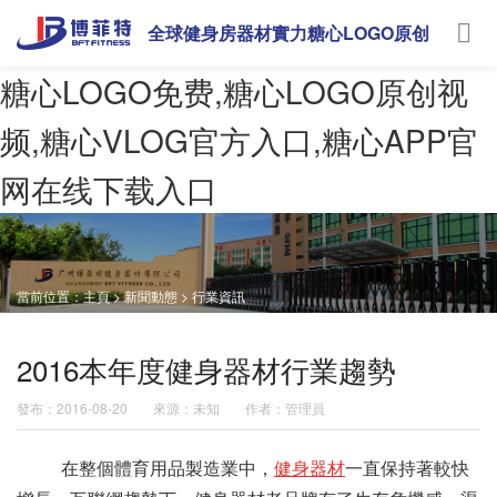
全球健身房器材實力糖心LOGO原创
视频
糖心LOGO免费,糖心LOGO原创视
频,糖心VLOG官方入口,糖心APP官
网在线下载入口
當前位置：
主頁
>
新聞動態
>
行業資訊
2016本年度健身器材行業趨勢
發布：2016-08-20
來源：未知
作者：管理員
在整個體育用品製造業中，
健身器材
一直保持著較快