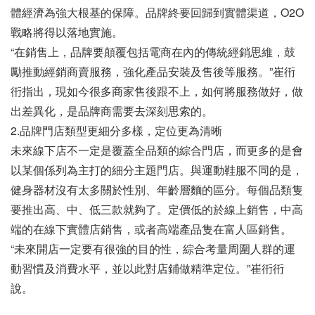
體經濟為強大根基的保障。品牌終要回歸到實體渠道，O2O
戰略將得以落地實施。
“在銷售上，品牌要顛覆包括電商在內的傳統經銷思維，鼓
勵推動經銷商賣服務，強化產品安裝及售後等服務。”崔衎
衎指出，現如今很多商家售後跟不上，如何將服務做好，做
出差異化，是品牌商需要去深刻思索的。
2.品牌門店類型更細分多樣，定位更為清晰
未來線下店不一定是覆蓋全品類的綜合門店，而更多的是會
以某個係列為主打的細分主題門店。與運動鞋服不同的是，
健身器材沒有太多關於性別、年齡層麵的區分。每個品類隻
要推出高、中、低三款就夠了。定價低的於線上銷售，中高
端的在線下實體店銷售，或者高端產品隻在富人區銷售。
“未來開店一定要有很強的目的性，綜合考量周圍人群的運
動習慣及消費水平，並以此對店鋪做精準定位。”崔衎衎
說。