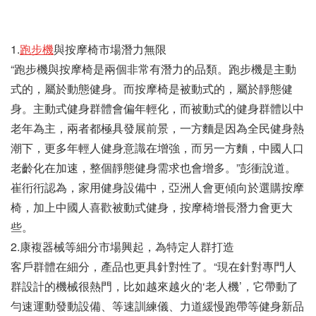
1.
跑步機
與按摩椅市場潛力無限
“跑步機與按摩椅是兩個非常有潛力的品類。跑步機是主動
式的，屬於動態健身。而按摩椅是被動式的，屬於靜態健
身。主動式健身群體會偏年輕化，而被動式的健身群體以中
老年為主，兩者都極具發展前景，一方麵是因為全民健身熱
潮下，更多年輕人健身意識在增強，而另一方麵，中國人口
老齡化在加速，整個靜態健身需求也會增多。”彭衝說道。
崔衎衎認為，家用健身設備中，亞洲人會更傾向於選購按摩
椅，加上中國人喜歡被動式健身，按摩椅增長潛力會更大
些。
2.康複器械等細分市場興起，為特定人群打造
客戶群體在細分，產品也更具針對性了。“現在針對專門人
群設計的機械很熱門，比如越來越火的‘老人機’，它帶動了
勻速運動發動設備、等速訓練儀、力道緩慢跑帶等健身新品