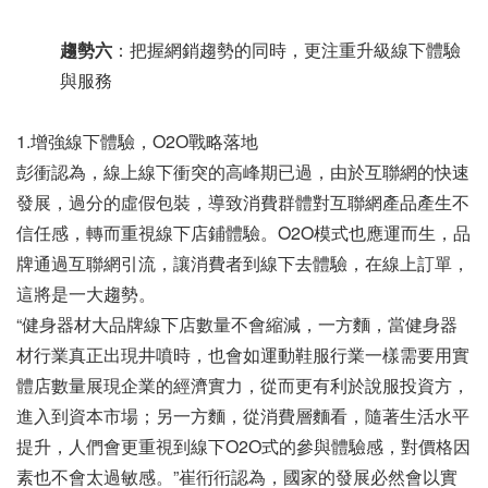
趨勢六
：把握網銷趨勢的同時，更注重升級線下體驗
與服務
1.增強線下體驗，O2O戰略落地
彭衝認為，線上線下衝突的高峰期已過，由於互聯網的快速
發展，過分的虛假包裝，導致消費群體對互聯網產品產生不
信任感，轉而重視線下店鋪體驗。O2O模式也應運而生，品
牌通過互聯網引流，讓消費者到線下去體驗，在線上訂單，
這將是一大趨勢。
“健身器材大品牌線下店數量不會縮減，一方麵，當健身器
材行業真正出現井噴時，也會如運動鞋服行業一樣需要用實
體店數量展現企業的經濟實力，從而更有利於說服投資方，
進入到資本市場；另一方麵，從消費層麵看，隨著生活水平
提升，人們會更重視到線下O2O式的參與體驗感，對價格因
素也不會太過敏感。”崔衎衎認為，國家的發展必然會以實