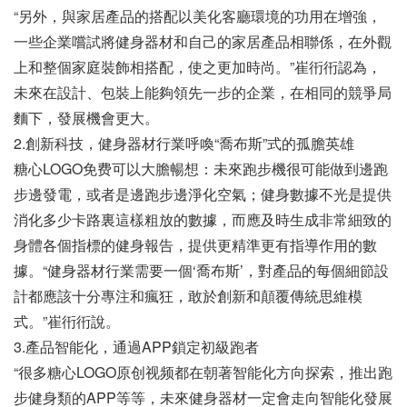
“另外，與家居產品的搭配以美化客廳環境的功用在增強，
一些企業嚐試將健身器材和自己的家居產品相聯係，在外觀
上和整個家庭裝飾相搭配，使之更加時尚。”崔衎衎認為，
未來在設計、包裝上能夠領先一步的企業，在相同的競爭局
麵下，發展機會更大。
2.創新科技，健身器材行業呼喚“喬布斯”式的孤膽英雄
糖心LOGO免费可以大膽暢想：未來跑步機很可能做到邊跑
步邊發電，或者是邊跑步邊淨化空氣；健身數據不光是提供
消化多少卡路裏這樣粗放的數據，而應及時生成非常細致的
身體各個指標的健身報告，提供更精準更有指導作用的數
據。“健身器材行業需要一個‘喬布斯’，對產品的每個細節設
計都應該十分專注和瘋狂，敢於創新和顛覆傳統思維模
式。”崔衎衎說。
3.產品智能化，通過APP鎖定初級跑者
“很多糖心LOGO原创视频都在朝著智能化方向探索，推出跑
步健身類的APP等等，未來健身器材一定會走向智能化發展