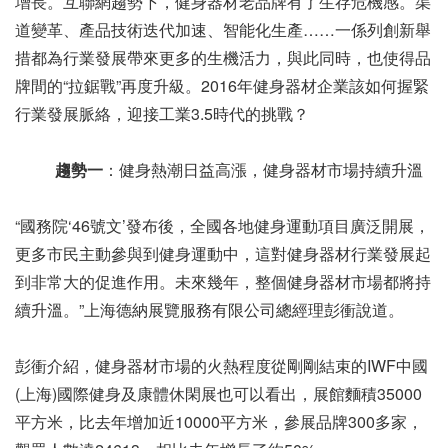
增長。互聯網趨勢下，健身器材老品牌有了生存危機感。渠
道變革、產品技術迭代加速、智能化生產……一係列創新舉
措都為行業發展帶來更多的生機活力，與此同時，也使得品
牌間的“拉鋸戰”再度升級。2016年健身器材企業該如何握緊
行業發展脈絡，迎接工業3.5時代的挑戰？
趨勢一
：健身熱潮日益高漲，健身器材市場持續升溫
“國務院‘46號文’發布後，全國各地健身運動項目廣泛開展，
更多市民主動參與到健身運動中，這對健身器材行業發展起
到非常大的促進作用。未來幾年，整個健身器材市場都將持
續升溫。”上海德納展覽服務有限公司總經理彭衝說道。
彭衝介紹，健身器材市場的火熱程度從剛剛結束的IWF中國
(上海)國際健身及康體休閑展也可以看出，展館麵積35000
平方米，比去年增加近10000平方米，參展品牌300多家，