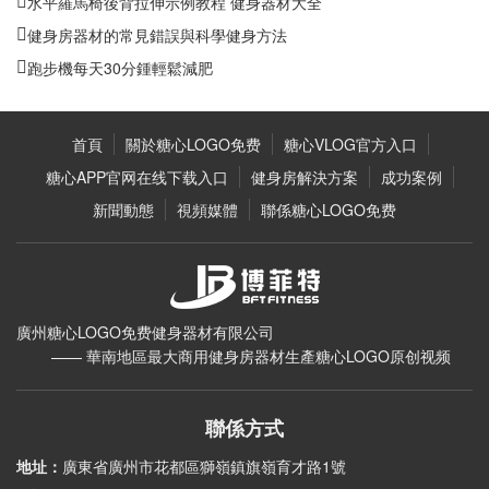
水平羅馬椅後背拉伸示例教程 健身器材大全
健身房器材的常見錯誤與科學健身方法
跑步機每天30分鍾輕鬆減肥
首頁
關於糖心LOGO免费
糖心VLOG官方入口
糖心APP官网在线下载入口
健身房解決方案
成功案例
新聞動態
視頻媒體
聯係糖心LOGO免费
廣州糖心LOGO免费健身器材有限公司
—— 華南地區最大商用健身房器材生產糖心LOGO原创视频
聯係方式
地址：
廣東省廣州市花都區獅嶺鎮旗嶺育才路1號