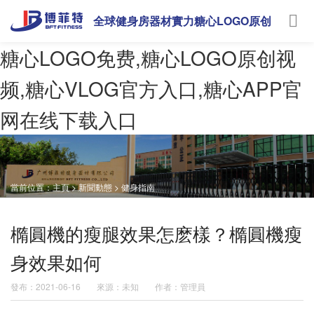
全球健身房器材實力糖心LOGO原创
视频
糖心LOGO免费,糖心LOGO原创视
频,糖心VLOG官方入口,糖心APP官
网在线下载入口
當前位置：
主頁
>
新聞動態
>
健身指南
橢圓機的瘦腿效果怎麽樣？橢圓機瘦
身效果如何
發布：2021-06-16
來源：未知
作者：管理員