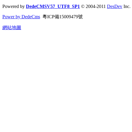
Powered by
DedeCMSV57_UTF8_SP1
© 2004-2011
DesDev
Inc.
Power by DedeCms
粵ICP備15009479號
網站地圖