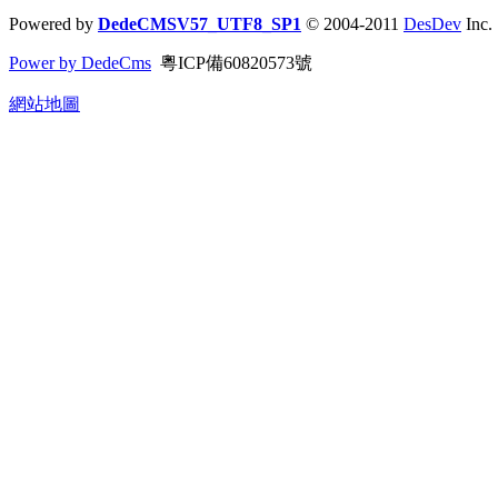
Powered by
DedeCMSV57_UTF8_SP1
© 2004-2011
DesDev
Inc.
Power by DedeCms
粵ICP備60820573號
網站地圖