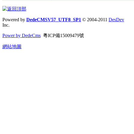
Powered by
DedeCMSV57_UTF8_SP1
© 2004-2011
DesDev
Inc.
Power by DedeCms
粵ICP備15009479號
網站地圖