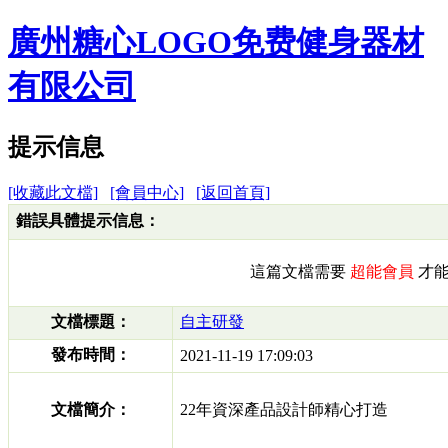
廣州糖心LOGO免费健身器材
有限公司
提示信息
[收藏此文檔]
[會員中心]
[返回首頁]
錯誤具體提示信息：
這篇文檔需要
超能會員
才能
文檔標題：
自主研發
發布時間：
2021-11-19 17:09:03
文檔簡介：
22年資深產品設計師精心打造