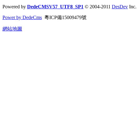
Powered by
DedeCMSV57_UTF8_SP1
© 2004-2011
DesDev
Inc.
Power by DedeCms
粵ICP備15009479號
網站地圖