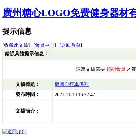
廣州糖心LOGO免费健身器材
提示信息
[收藏此文檔]
[會員中心]
[返回首頁]
錯誤具體提示信息：
這篇文檔需要
超能會員
才能
文檔標題：
橢圓自行車係列
發布時間：
2021-11-19 16:32:47
文檔簡介：