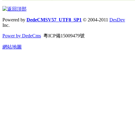
Powered by
DedeCMSV57_UTF8_SP1
© 2004-2011
DesDev
Inc.
Power by DedeCms
粵ICP備15009479號
網站地圖