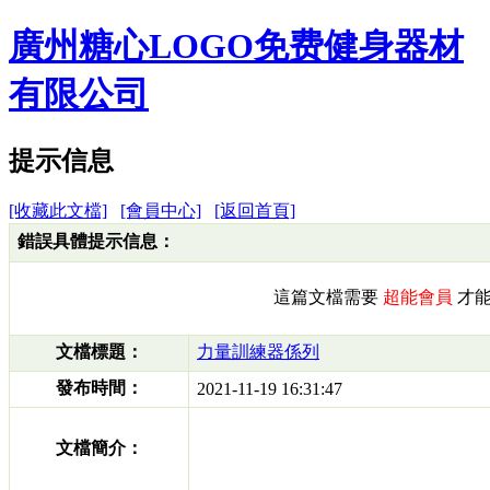
廣州糖心LOGO免费健身器材
有限公司
提示信息
[收藏此文檔]
[會員中心]
[返回首頁]
錯誤具體提示信息：
這篇文檔需要
超能會員
才能
文檔標題：
力量訓練器係列
發布時間：
2021-11-19 16:31:47
文檔簡介：